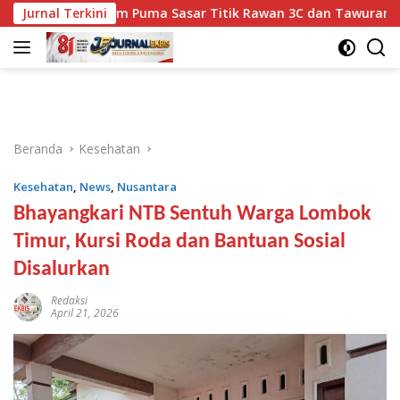
Langsung
ram, Tim Puma Sasar Titik Rawan 3C dan Tawuran
Jurnal Terkini
Miq 
ke
konten
Beranda
Kesehatan
Kesehatan
,
News
,
Nusantara
Bhayangkari NTB Sentuh Warga Lombok
Timur, Kursi Roda dan Bantuan Sosial
Disalurkan
Redaksi
April 21, 2026