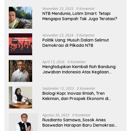
November 23, 2025
0 Komentar
NTB Mendunia, Lotim Smart: Tetapi
Mengapa Sampah Tak Juga Teratasi?
November 23, 2024
0 Komentar
Politik Uang: Musuh Dalam Selimut
Demokrasi di Pilkada NTB
April 13, 2026
0 Komentar
Menghidupkan Kembali Roh Bandung:
Jawaban Indonesia Atas Kegilaan
Hegemoni Global
September 12, 2025
0 Komentar
Biologi Kopi: Inovasi Ilmiah, Tren
Kekinian, dan Prospek Ekonomi di
Tengah Dinamika Politik Agraria
Agustus 30, 2023
0 Komentar
Rusdianto Samawa, Sosok Anies
Baswedan Harapan Baru Demokrasi
Indonesia