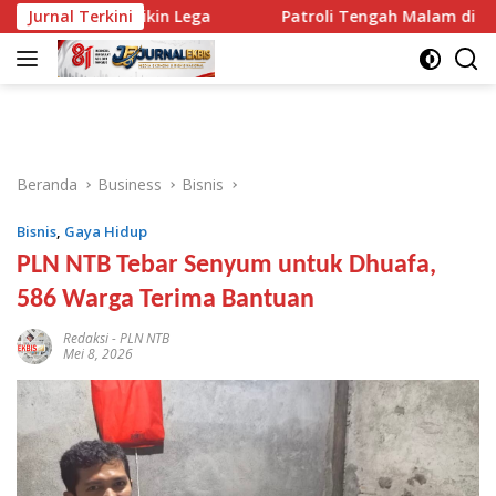
Langsung
lnya Bikin Lega
Jurnal Terkini
Patroli Tengah Malam di Mataram, Ti
ke
konten
Beranda
Business
Bisnis
Bisnis
,
Gaya Hidup
PLN NTB Tebar Senyum untuk Dhuafa,
586 Warga Terima Bantuan
Redaksi
-
PLN NTB
Mei 8, 2026