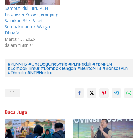
Sambut Idul Fitri, PLN
Indonesia Power Jeranjang
Salurkan 367 Paket
Sembako untuk Warga
Dhuafa
Maret 13, 2026
dalam "Bisnis"
#PLNNTB #OneDayOneSmile #PLNPeduli #YBMPLN
#LombokTimur #LombokTengah #BeritaNTB #BansosPLN
#Dhuafa #NTBHariIni
Baca Juga