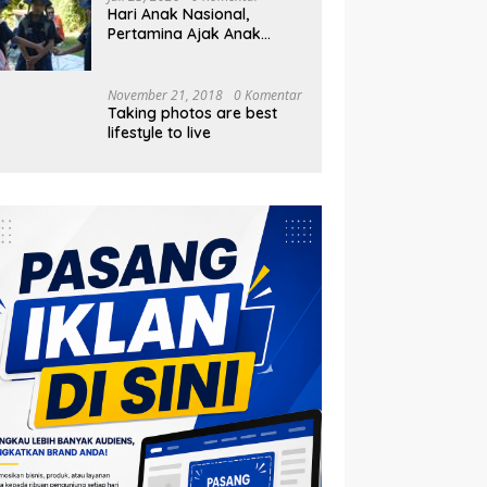
Hari Anak Nasional,
Pertamina Ajak Anak
Pesisir Belajar Sejarah
hingga Tanam 1.000
Mangrove
November 21, 2018
0 Komentar
Taking photos are best
lifestyle to live