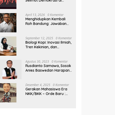
Selimut Demokrasi di
Pilkada NTB
April 13, 2026
0 Komentar
Menghidupkan Kembali
Roh Bandung: Jawaban
Indonesia Atas Kegilaan
Hegemoni Global
September 12, 2025
0 Komentar
Biologi Kopi: Inovasi Ilmiah,
Tren Kekinian, dan
Prospek Ekonomi di
Tengah Dinamika Politik
Agraria
Agustus 30, 2023
0 Komentar
Rusdianto Samawa, Sosok
Anies Baswedan Harapan
Baru Demokrasi Indonesia
Desember 4, 2025
0 Komentar
Gerakan Mahasiswa Era
NKK/BKK – Orde Baru :
Sejarah dan Realitas,