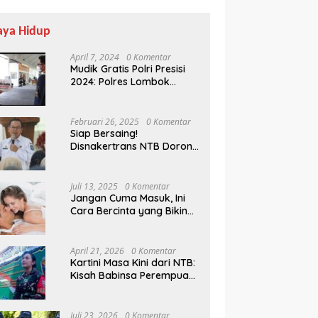
aya Hidup
April 7, 2024
0 Komentar
Mudik Gratis Polri Presisi
2024: Polres Lombok
Tengah Antar Pemudik
Pulang Kampung
Februari 26, 2025
0 Komentar
Siap Bersaing!
Disnakertrans NTB Dorong
Lulusan UMMAT Kuasai
Soft Skills
Juli 13, 2025
0 Komentar
Jangan Cuma Masuk, Ini
Cara Bercinta yang Bikin
Pasangan Klepek-klepek!
April 21, 2026
0 Komentar
Kartini Masa Kini dari NTB:
Kisah Babinsa Perempuan
Pertama di Karang Bayan
Juli 23, 2026
0 Komentar