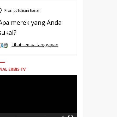
Prompt tulisan harian
Apa merek yang Anda
sukai?
Lihat semua tanggapan
NAL EKBIS TV
utar
o