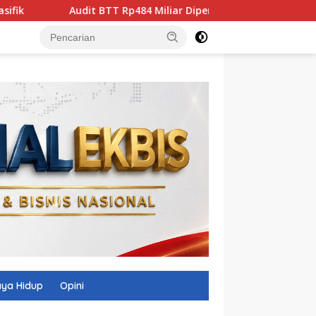
TT Rp484 Miliar Dipersoalkan, Demokrat-PDIP NTB Saling Bant
ya Hidup
Opini