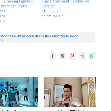
, Kemenhaj Ingatkan
Cuaca Arab Saudi Tembus 44
Ihram dan Risiko
Derajat
nas
Mei 7, 2026
026
dalam "NTB"
TB"
jiIndonesia #CuacaEkstrem #KesehatanJemaah
te