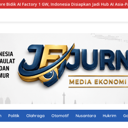
GW, Indonesia Disiapkan Jadi Hub AI Asia-Pasifik
Audit B
n
Politik
Olahraga
Otomotif
Nusantara
Hukrim
Ga