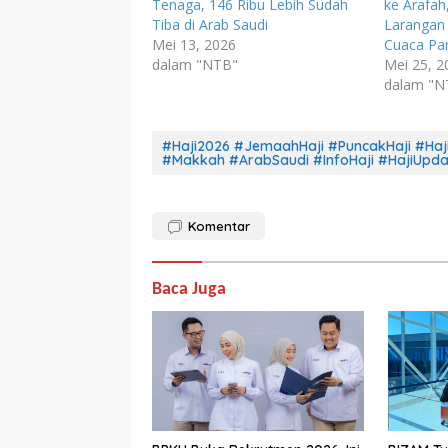
Tenaga, 146 Ribu Lebih Sudah
ke Arafah
Tiba di Arab Saudi
Larangan 
Mei 13, 2026
Cuaca Pa
dalam "NTB"
Mei 25, 2
dalam "N
#Haji2026 #JemaahHaji #PuncakHaji #Ha
#Makkah #ArabSaudi #InfoHaji #HajiUpda
Komentar
Baca Juga