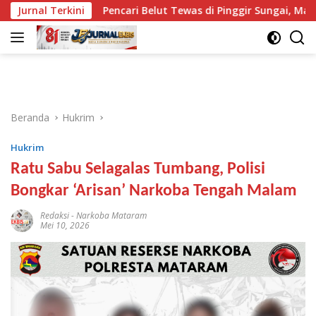
Langsung
Jurnal Terkini
Pencari Belut Tewas di Pinggir Sungai, Masih Menggeng
ke
konten
Beranda
Hukrim
Hukrim
Ratu Sabu Selagalas Tumbang, Polisi
Bongkar ‘Arisan’ Narkoba Tengah Malam
Redaksi
-
Narkoba Mataram
Mei 10, 2026