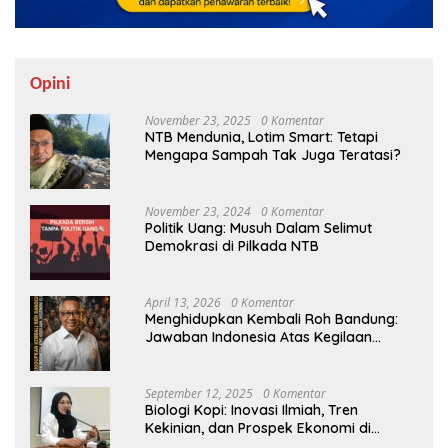
Opini
November 23, 2025
0 Komentar
NTB Mendunia, Lotim Smart: Tetapi
Mengapa Sampah Tak Juga Teratasi?
November 23, 2024
0 Komentar
Politik Uang: Musuh Dalam Selimut
Demokrasi di Pilkada NTB
April 13, 2026
0 Komentar
Menghidupkan Kembali Roh Bandung:
Jawaban Indonesia Atas Kegilaan
Hegemoni Global
September 12, 2025
0 Komentar
Biologi Kopi: Inovasi Ilmiah, Tren
Kekinian, dan Prospek Ekonomi di
Tengah Dinamika Politik Agraria