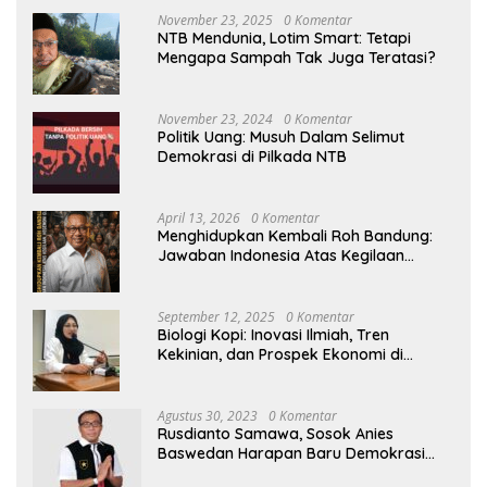
November 23, 2025
0 Komentar
NTB Mendunia, Lotim Smart: Tetapi
Mengapa Sampah Tak Juga Teratasi?
November 23, 2024
0 Komentar
Politik Uang: Musuh Dalam Selimut
Demokrasi di Pilkada NTB
April 13, 2026
0 Komentar
Menghidupkan Kembali Roh Bandung:
Jawaban Indonesia Atas Kegilaan
Hegemoni Global
September 12, 2025
0 Komentar
Biologi Kopi: Inovasi Ilmiah, Tren
Kekinian, dan Prospek Ekonomi di
Tengah Dinamika Politik Agraria
Agustus 30, 2023
0 Komentar
Rusdianto Samawa, Sosok Anies
Baswedan Harapan Baru Demokrasi
Indonesia