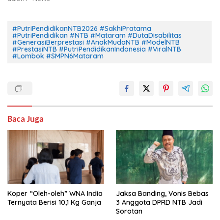
#PutriPendidikanNTB2026 #SakhiPratama
#PutriPendidikan #NTB #Mataram #DutaDisabilitas
#GenerasiBerprestasi #AnakMudaNTB #ModelNTB
#PrestasiNTB #PutriPendidikanIndonesia #ViralNTB
#Lombok #SMPN6Mataram
Baca Juga
Koper “Oleh-oleh” WNA India
Jaksa Banding, Vonis Bebas
Ternyata Berisi 10,1 Kg Ganja
3 Anggota DPRD NTB Jadi
Sorotan