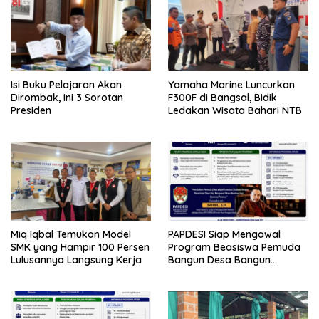
Isi Buku Pelajaran Akan
Yamaha Marine Luncurkan
Dirombak, Ini 3 Sorotan
F300F di Bangsal, Bidik
Presiden
Ledakan Wisata Bahari NTB
Miq Iqbal Temukan Model
PAPDESI Siap Mengawal
SMK yang Hampir 100 Persen
Program Beasiswa Pemuda
Lulusannya Langsung Kerja
Bangun Desa Bangun
Indonesia sebagai Investasi
Strategis Membangun SDM
Desa Menuju Indonesia Emas
2045