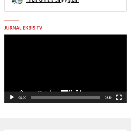
Lihat semua tanggapan
JURNAL EKBIS TV
Pemutar
Video
00:00
03:54