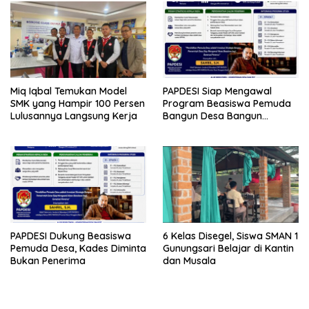
Miq Iqbal Temukan Model
PAPDESI Siap Mengawal
SMK yang Hampir 100 Persen
Program Beasiswa Pemuda
Lulusannya Langsung Kerja
Bangun Desa Bangun
Indonesia sebagai Investasi
Strategis Membangun SDM
Desa Menuju Indonesia Emas
2045
PAPDESI Dukung Beasiswa
6 Kelas Disegel, Siswa SMAN 1
Pemuda Desa, Kades Diminta
Gunungsari Belajar di Kantin
Bukan Penerima
dan Musala