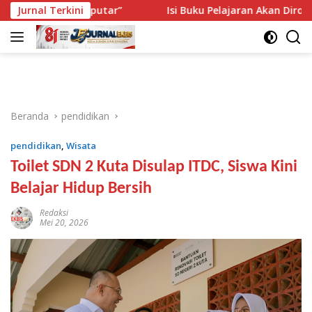
Langsung
tar-putar”
Jurnal Terkini
Isi Buku Pelajaran Akan Dirombak, Ini 3 Soro
ke
konten
Beranda
pendidikan
pendidikan
,
Wisata
Toilet SDN 2 Kuta Disulap ITDC, Siswa Kini
Belajar Hidup Bersih
Redaksi
Mei 20, 2026