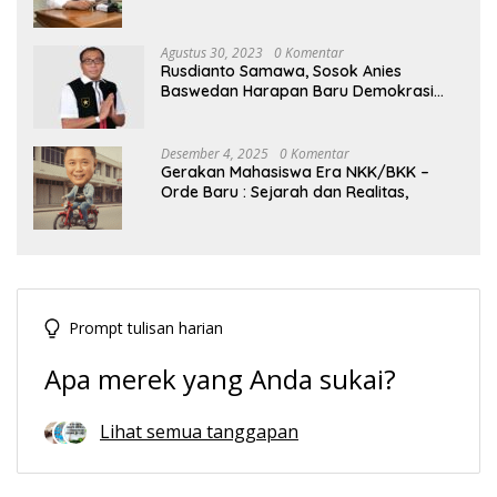
Tengah Dinamika Politik Agraria
Agustus 30, 2023
0 Komentar
Rusdianto Samawa, Sosok Anies
Baswedan Harapan Baru Demokrasi
Indonesia
Desember 4, 2025
0 Komentar
Gerakan Mahasiswa Era NKK/BKK –
Orde Baru : Sejarah dan Realitas,
Prompt tulisan harian
Apa merek yang Anda sukai?
Lihat semua tanggapan