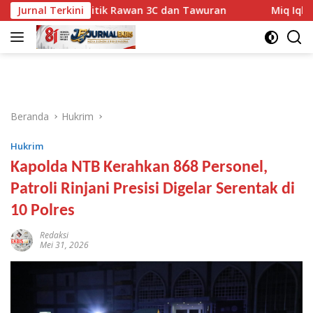
Langsung
asar Titik Rawan 3C dan Tawuran
Jurnal Terkini
Miq Iqbal: Jangan Ke
ke
konten
Beranda
Hukrim
Hukrim
Kapolda NTB Kerahkan 868 Personel,
Patroli Rinjani Presisi Digelar Serentak di
10 Polres
Redaksi
Mei 31, 2026