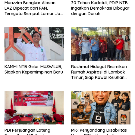
Muazzim Bongkar Alasan
30 Tahun Kudatuli, PDIP NTB
LAZ Dipecat dari PAN,
Ingatkan Demokrasi Dibayar
Ternyata Sempat Lamar Jadi
dengan Darah
Ketua Gerindra
KAMMI NTB Gelar MUSWILUB,
Rachmat Hidayat Resmikan
Siapkan Kepemimpinan Baru
Rumah Aspirasi di Lombok
Timur, Siap Kawal Keluhan
Warga hingga Tuntas
PDI Perjuangan Loteng
Mi6: Penyandang Disabilitas