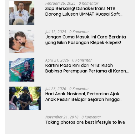
Februari 26, 2025
0 Komentar
Siap Bersaing! Disnakertrans NTB
Dorong Lulusan UMMAT Kuasai Soft
Skills
Juli 13, 2025
0 Komentar
Jangan Cuma Masuk, Ini Cara Bercinta
yang Bikin Pasangan Klepek-klepek!
April 21, 2026
0 Komentar
Kartini Masa Kini dari NTB: Kisah
Babinsa Perempuan Pertama di Karang
Bayan
Juli 23, 2026
0 Komentar
Hari Anak Nasional, Pertamina Ajak
Anak Pesisir Belajar Sejarah hingga
Tanam 1.000 Mangrove
November 21, 2018
0 Komentar
Taking photos are best lifestyle to live