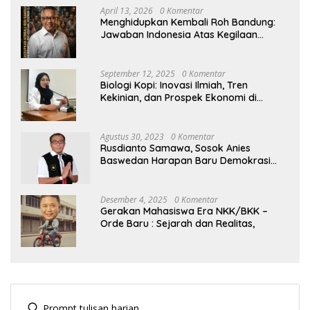
April 13, 2026
0 Komentar
Menghidupkan Kembali Roh Bandung:
Jawaban Indonesia Atas Kegilaan
Hegemoni Global
September 12, 2025
0 Komentar
Biologi Kopi: Inovasi Ilmiah, Tren
Kekinian, dan Prospek Ekonomi di
Tengah Dinamika Politik Agraria
Agustus 30, 2023
0 Komentar
Rusdianto Samawa, Sosok Anies
Baswedan Harapan Baru Demokrasi
Indonesia
Desember 4, 2025
0 Komentar
Gerakan Mahasiswa Era NKK/BKK –
Orde Baru : Sejarah dan Realitas,
Prompt tulisan harian