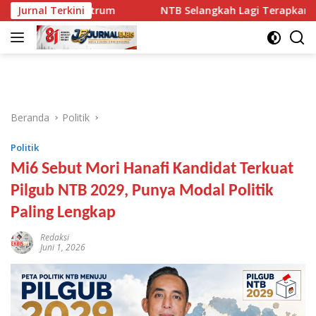
Langsung
t Setrum
Jurnal Terkini
NTB Selangkah Lagi Terapkan Manajemen Tale
ke
konten
Beranda
Politik
Politik
Mi6 Sebut Mori Hanafi Kandidat Terkuat
Pilgub NTB 2029, Punya Modal Politik
Paling Lengkap
Redaksi
Juni 1, 2026