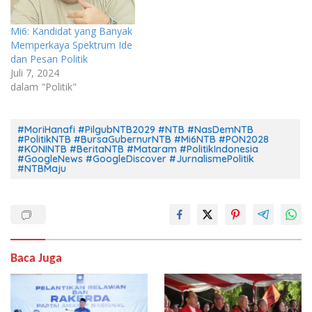
Mi6: Kandidat yang Banyak
Memperkaya Spektrum Ide
dan Pesan Politik
Juli 7, 2024
dalam "Politik"
#MoriHanafi #PilgubNTB2029 #NTB #NasDemNTB
#PolitikNTB #BursaGubernurNTB #Mi6NTB #PON2028
#KONINTB #BeritaNTB #Mataram #PolitikIndonesia
#GoogleNews #GoogleDiscover #JurnalismePolitik
#NTBMaju
Baca Juga