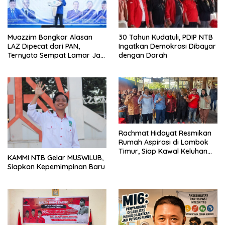
Muazzim Bongkar Alasan
30 Tahun Kudatuli, PDIP NTB
LAZ Dipecat dari PAN,
Ingatkan Demokrasi Dibayar
Ternyata Sempat Lamar Jadi
dengan Darah
Ketua Gerindra
Rachmat Hidayat Resmikan
Rumah Aspirasi di Lombok
Timur, Siap Kawal Keluhan
KAMMI NTB Gelar MUSWILUB,
Warga hingga Tuntas
Siapkan Kepemimpinan Baru