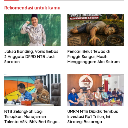
Rekomendasi untuk kamu
Jaksa Banding, Vonis Bebas
Pencari Belut Tewas di
3 Anggota DPRD NTB Jadi
Pinggir Sungai, Masih
Sorotan
Menggenggam Alat Setrum
NTB Selangkah Lagi
UMKM NTB Dibidik Tembus
Terapkan Manajemen
Investasi Rp1 Triliun, Ini
Talenta ASN, BKN Beri Sinyal
Strategi Besarnya
Hijau