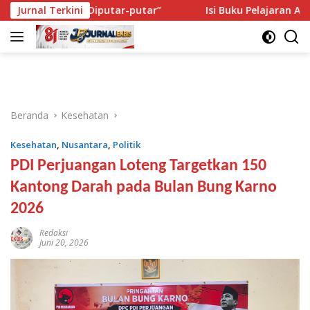
Langsung
perti Diputar-putar”
Jurnal Terkini
Isi Buku Pelajaran Akan Dirombak,
ke
konten
Beranda
Kesehatan
Kesehatan
,
Nusantara
,
Politik
PDI Perjuangan Loteng Targetkan 150
Kantong Darah pada Bulan Bung Karno
2026
Redaksi
Juni 20, 2026