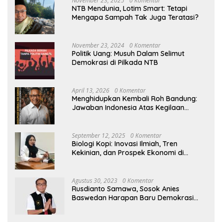
November 23, 2025
0 Komentar
NTB Mendunia, Lotim Smart: Tetapi
Mengapa Sampah Tak Juga Teratasi?
November 23, 2024
0 Komentar
Politik Uang: Musuh Dalam Selimut
Demokrasi di Pilkada NTB
April 13, 2026
0 Komentar
Menghidupkan Kembali Roh Bandung:
Jawaban Indonesia Atas Kegilaan
Hegemoni Global
September 12, 2025
0 Komentar
Biologi Kopi: Inovasi Ilmiah, Tren
Kekinian, dan Prospek Ekonomi di
Tengah Dinamika Politik Agraria
Agustus 30, 2023
0 Komentar
Rusdianto Samawa, Sosok Anies
Baswedan Harapan Baru Demokrasi
Indonesia