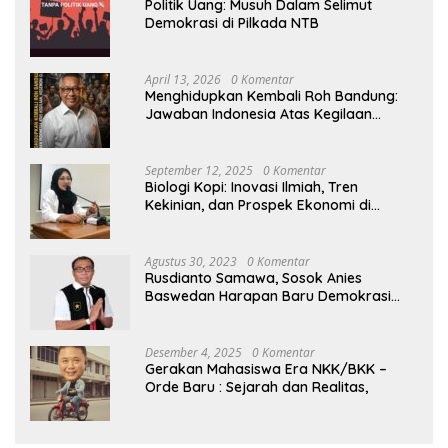
Politik Uang: Musuh Dalam Selimut
Demokrasi di Pilkada NTB
April 13, 2026
0 Komentar
Menghidupkan Kembali Roh Bandung:
Jawaban Indonesia Atas Kegilaan
Hegemoni Global
September 12, 2025
0 Komentar
Biologi Kopi: Inovasi Ilmiah, Tren
Kekinian, dan Prospek Ekonomi di
Tengah Dinamika Politik Agraria
Agustus 30, 2023
0 Komentar
Rusdianto Samawa, Sosok Anies
Baswedan Harapan Baru Demokrasi
Indonesia
Desember 4, 2025
0 Komentar
Gerakan Mahasiswa Era NKK/BKK –
Orde Baru : Sejarah dan Realitas,