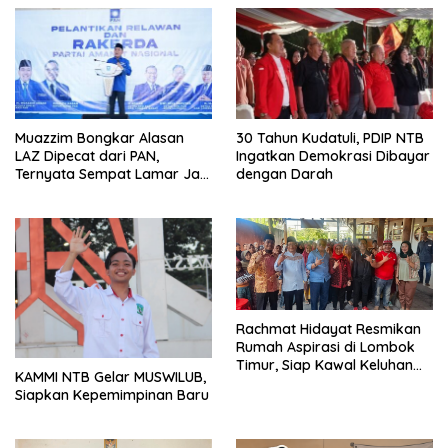
Muazzim Bongkar Alasan
30 Tahun Kudatuli, PDIP NTB
LAZ Dipecat dari PAN,
Ingatkan Demokrasi Dibayar
Ternyata Sempat Lamar Jadi
dengan Darah
Ketua Gerindra
Rachmat Hidayat Resmikan
Rumah Aspirasi di Lombok
Timur, Siap Kawal Keluhan
KAMMI NTB Gelar MUSWILUB,
Warga hingga Tuntas
Siapkan Kepemimpinan Baru