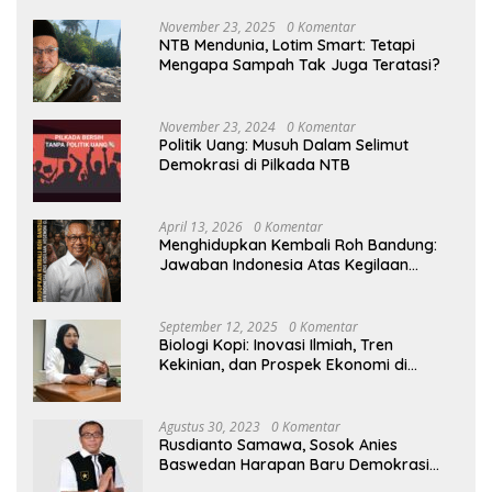
November 23, 2025
0 Komentar
NTB Mendunia, Lotim Smart: Tetapi
Mengapa Sampah Tak Juga Teratasi?
November 23, 2024
0 Komentar
Politik Uang: Musuh Dalam Selimut
Demokrasi di Pilkada NTB
April 13, 2026
0 Komentar
Menghidupkan Kembali Roh Bandung:
Jawaban Indonesia Atas Kegilaan
Hegemoni Global
September 12, 2025
0 Komentar
Biologi Kopi: Inovasi Ilmiah, Tren
Kekinian, dan Prospek Ekonomi di
Tengah Dinamika Politik Agraria
Agustus 30, 2023
0 Komentar
Rusdianto Samawa, Sosok Anies
Baswedan Harapan Baru Demokrasi
Indonesia