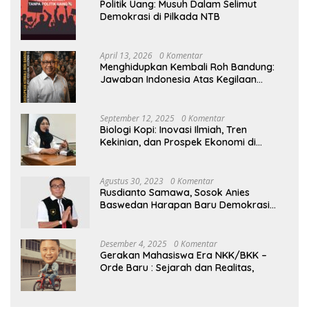
Politik Uang: Musuh Dalam Selimut
Demokrasi di Pilkada NTB
April 13, 2026
0 Komentar
Menghidupkan Kembali Roh Bandung:
Jawaban Indonesia Atas Kegilaan
Hegemoni Global
September 12, 2025
0 Komentar
Biologi Kopi: Inovasi Ilmiah, Tren
Kekinian, dan Prospek Ekonomi di
Tengah Dinamika Politik Agraria
Agustus 30, 2023
0 Komentar
Rusdianto Samawa, Sosok Anies
Baswedan Harapan Baru Demokrasi
Indonesia
Desember 4, 2025
0 Komentar
Gerakan Mahasiswa Era NKK/BKK –
Orde Baru : Sejarah dan Realitas,