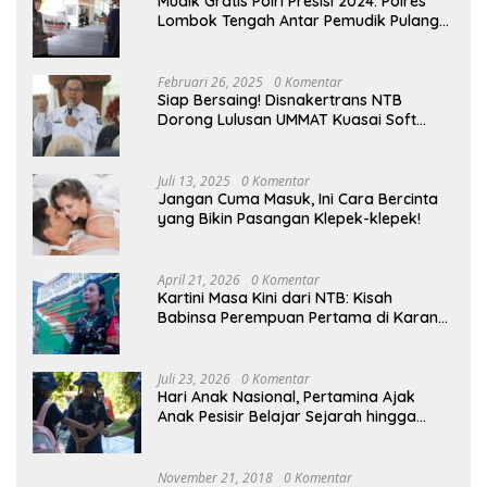
Mudik Gratis Polri Presisi 2024: Polres
Lombok Tengah Antar Pemudik Pulang
Kampung
Februari 26, 2025
0 Komentar
Siap Bersaing! Disnakertrans NTB
Dorong Lulusan UMMAT Kuasai Soft
Skills
Juli 13, 2025
0 Komentar
Jangan Cuma Masuk, Ini Cara Bercinta
yang Bikin Pasangan Klepek-klepek!
April 21, 2026
0 Komentar
Kartini Masa Kini dari NTB: Kisah
Babinsa Perempuan Pertama di Karang
Bayan
Juli 23, 2026
0 Komentar
Hari Anak Nasional, Pertamina Ajak
Anak Pesisir Belajar Sejarah hingga
Tanam 1.000 Mangrove
November 21, 2018
0 Komentar