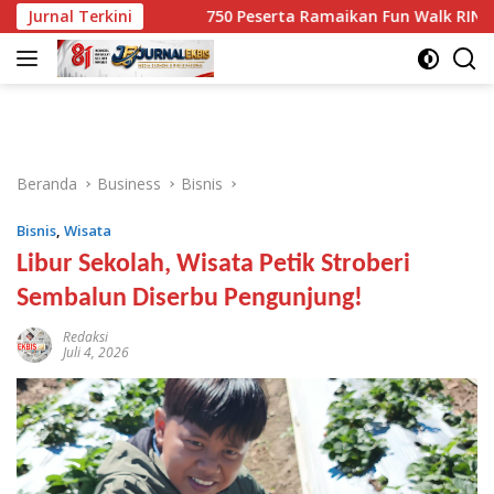
Langsung
 Kg Ganja
Jurnal Terkini
750 Peserta Ramaikan Fun Walk RINJANI BI N
ke
konten
Beranda
Business
Bisnis
Bisnis
,
Wisata
Libur Sekolah, Wisata Petik Stroberi
Sembalun Diserbu Pengunjung!
Redaksi
Juli 4, 2026