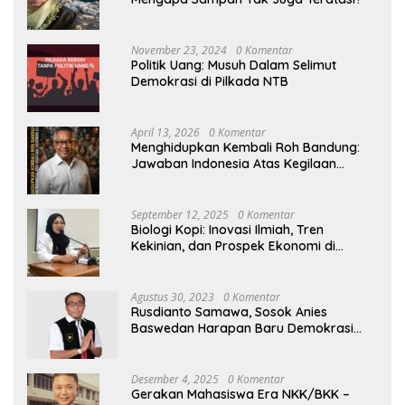
November 23, 2024
0 Komentar
Politik Uang: Musuh Dalam Selimut
Demokrasi di Pilkada NTB
April 13, 2026
0 Komentar
Menghidupkan Kembali Roh Bandung:
Jawaban Indonesia Atas Kegilaan
Hegemoni Global
September 12, 2025
0 Komentar
Biologi Kopi: Inovasi Ilmiah, Tren
Kekinian, dan Prospek Ekonomi di
Tengah Dinamika Politik Agraria
Agustus 30, 2023
0 Komentar
Rusdianto Samawa, Sosok Anies
Baswedan Harapan Baru Demokrasi
Indonesia
Desember 4, 2025
0 Komentar
Gerakan Mahasiswa Era NKK/BKK –