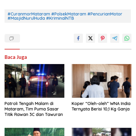
#CuranmorMataram #PolsekMataram #PencurianMotor
#MasjidNurulHuda #KriminalNTB
Baca Juga
Patroli Tengah Malam di
Koper “Oleh-oleh” WNA India
Mataram, Tim Puma Sasar
Ternyata Berisi 10,1 Kg Ganja
Titik Rawan 3C dan Tawuran