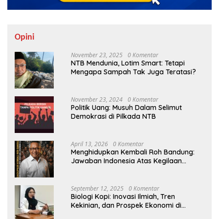
Opini
November 23, 2025
0 Komentar
NTB Mendunia, Lotim Smart: Tetapi
Mengapa Sampah Tak Juga Teratasi?
November 23, 2024
0 Komentar
Politik Uang: Musuh Dalam Selimut
Demokrasi di Pilkada NTB
April 13, 2026
0 Komentar
Menghidupkan Kembali Roh Bandung:
Jawaban Indonesia Atas Kegilaan
Hegemoni Global
September 12, 2025
0 Komentar
Biologi Kopi: Inovasi Ilmiah, Tren
Kekinian, dan Prospek Ekonomi di
Tengah Dinamika Politik Agraria