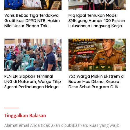
Vonis Bebas Tiga Terdakwa
Miq Iqbal Temukan Model
Gratifikasi DPRD NTB, Hakim
SMK yang Hampir 100 Persen
Nilai Unsur Pidana Tak
Lulusannya Langsung Kerja
Terbukti
PLN EPI Siapkan Terminal
753 Warga Miskin Ekstrem di
LNG di Mataram, Warga Titip
Buwun Mas Dibina, Kepala
Syarat Perlindungan Nelayan
Desa Sebut Program OJK
dan Lingkungan
Paling Efektif
Tinggalkan Balasan
Alamat email Anda tidak akan dipublikasikan.
Ruas yang wajib