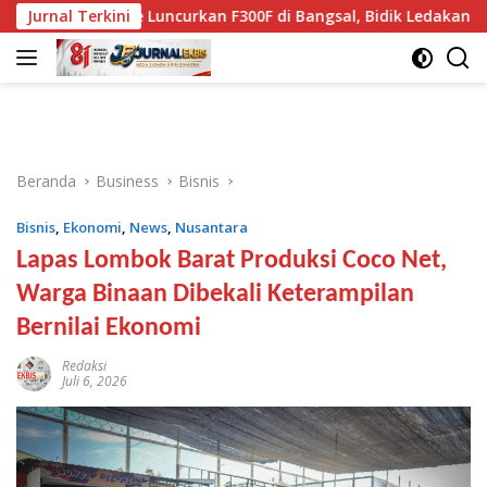
Langsung
ne Luncurkan F300F di Bangsal, Bidik Ledakan Wisata Bahari 
Jurnal Terkini
ke
konten
Beranda
Business
Bisnis
Bisnis
,
Ekonomi
,
News
,
Nusantara
Lapas Lombok Barat Produksi Coco Net,
Warga Binaan Dibekali Keterampilan
Bernilai Ekonomi
Redaksi
Juli 6, 2026