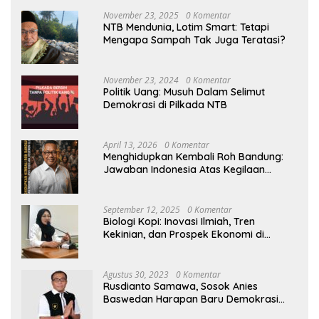
November 23, 2025
0 Komentar
NTB Mendunia, Lotim Smart: Tetapi
Mengapa Sampah Tak Juga Teratasi?
November 23, 2024
0 Komentar
Politik Uang: Musuh Dalam Selimut
Demokrasi di Pilkada NTB
April 13, 2026
0 Komentar
Menghidupkan Kembali Roh Bandung:
Jawaban Indonesia Atas Kegilaan
Hegemoni Global
September 12, 2025
0 Komentar
Biologi Kopi: Inovasi Ilmiah, Tren
Kekinian, dan Prospek Ekonomi di
Tengah Dinamika Politik Agraria
Agustus 30, 2023
0 Komentar
Rusdianto Samawa, Sosok Anies
Baswedan Harapan Baru Demokrasi
Indonesia