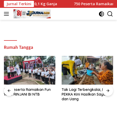
Langsung
yata Berisi 10,1 Kg Ganja
Jurnal Terkini
750 Peserta Ramaikan Fun Wa
ke
konten
Rumah Tangga
750 Peserta Ramaikan Fun
Tak Lagi Terbengkalai, Lahan
Walk RINJANI BI NTB
PEKKA Kini Hasilkan Sayur
dan Uang