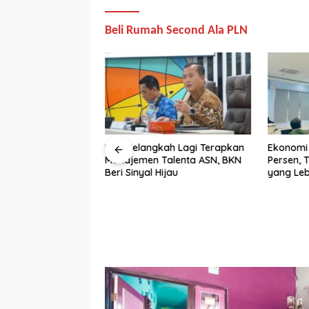
Beli Rumah Second Ala PLN
t Tewas di Pinggir
NTB Selangkah Lagi Terapkan
Ekonomi
sih Menggenggam
Manajemen Talenta ASN, BKN
Persen, 
Beri Sinyal Hijau
yang Leb