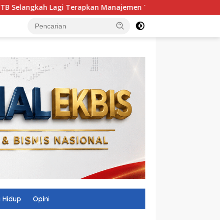
gi Terapkan Manajemen Talenta ASN, BKN Beri Sinyal Hijau
 Hidup
Opini