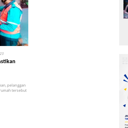
023
astikan
ian, pelanggan
rumah tersebut