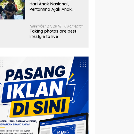
Hari Anak Nasional,
Pertamina Ajak Anak
Pesisir Belajar Sejarah
hingga Tanam 1.000
Mangrove
November 21, 2018
0 Komentar
Taking photos are best
lifestyle to live