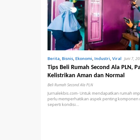
Berita
,
Bisnis
,
Ekonomi
,
Industri
,
Viral
Juni 7, 2
Tips Beli Rumah Second Ala PLN, P
Kelistrikan Aman dan Normal
Beli Rumah Second Ala PLN
Jurnalekbis.com- Untuk mendapatkan rumah imp
perlu memperhatikan aspek penting komponen 
seperti kondisi…