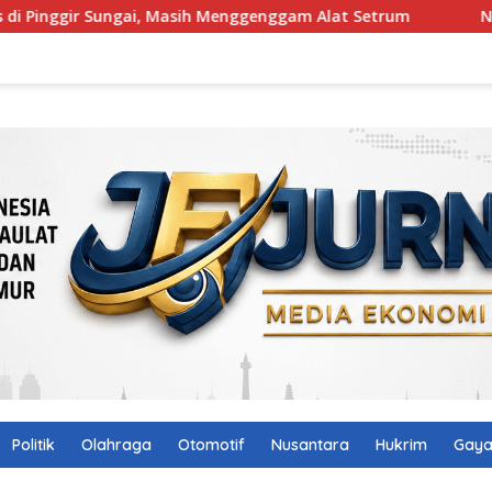
ngai, Masih Menggenggam Alat Setrum
NTB Selangkah La
Politik
Olahraga
Otomotif
Nusantara
Hukrim
Gaya