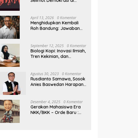
Selimut Demokrasi di
Pilkada NTB
April 13, 2026
0 Komentar
Menghidupkan Kembali
Roh Bandung: Jawaban
Indonesia Atas Kegilaan
Hegemoni Global
September 12, 2025
0 Komentar
Biologi Kopi: Inovasi Ilmiah,
Tren Kekinian, dan
Prospek Ekonomi di
Tengah Dinamika Politik
Agraria
Agustus 30, 2023
0 Komentar
Rusdianto Samawa, Sosok
Anies Baswedan Harapan
Baru Demokrasi Indonesia
Desember 4, 2025
0 Komentar
Gerakan Mahasiswa Era
NKK/BKK – Orde Baru :
Sejarah dan Realitas,