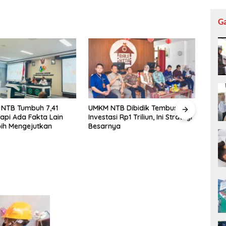
G
 NTB Tumbuh 7,41
UMKM NTB Dibidik Tembus
Dewa
Tapi Ada Fakta Lain
Investasi Rp1 Triliun, Ini Strategi
Desak
ih Mengejutkan
Besarnya
Jadi 