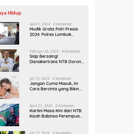
aya Hidup
April 7, 2024
0 Komentar
Mudik Gratis Polri Presisi
2024: Polres Lombok
Tengah Antar Pemudik
Pulang Kampung
Februari 26, 2025
0 Komentar
Siap Bersaing!
Disnakertrans NTB Dorong
n Kehormatan PMI Lobar
Bulog NTB Genjot Distribusi
M
Lulusan UMMAT Kuasai
 Klarifikasi UDD, Audit
Beras SPHP dan Premium,
1
Soft Skills
Opsi
Harga Dijaga Tetap Rp14.900
S
Juli 13, 2025
0 Komentar
per Kilogram
Jangan Cuma Masuk, Ini
Cara Bercinta yang Bikin
Pasangan Klepek-klepek!
April 21, 2026
0 Komentar
Kartini Masa Kini dari NTB:
Kisah Babinsa Perempuan
Pertama di Karang Bayan
Juli 23, 2026
0 Komentar