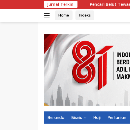
Langsung
Jurnal Terkini
Pencari Belut Tewas di Pinggir Su
ke
konten
Home
Indeks
Beranda
Bisnis
Haji
Pertanian