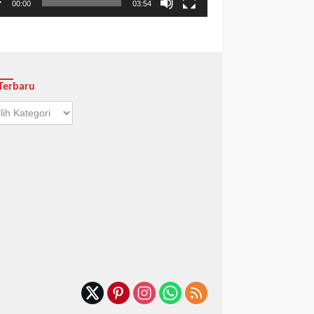
00:00
03:54
Terbaru
aru