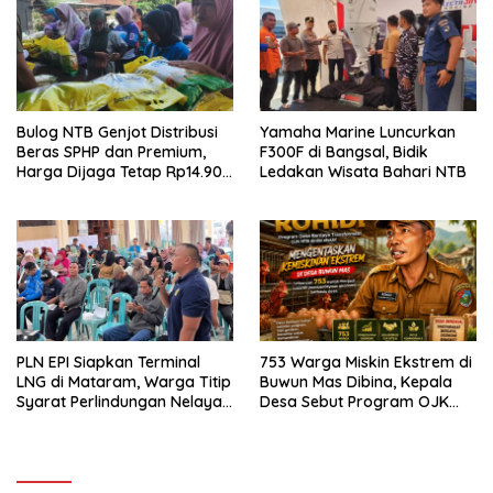
Bulog NTB Genjot Distribusi
Yamaha Marine Luncurkan
Beras SPHP dan Premium,
F300F di Bangsal, Bidik
Harga Dijaga Tetap Rp14.900
Ledakan Wisata Bahari NTB
per Kilogram
PLN EPI Siapkan Terminal
753 Warga Miskin Ekstrem di
LNG di Mataram, Warga Titip
Buwun Mas Dibina, Kepala
Syarat Perlindungan Nelayan
Desa Sebut Program OJK
dan Lingkungan
Paling Efektif