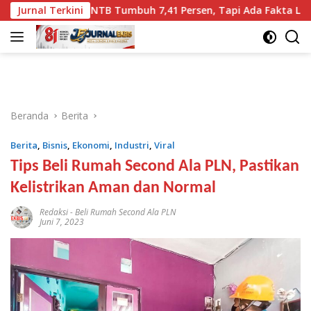
Langsung
omi NTB Tumbuh 7,41 Persen, Tapi Ada Fakta Lain yang Lebih 
Jurnal Terkini
ke
konten
Beranda
Berita
Berita
,
Bisnis
,
Ekonomi
,
Industri
,
Viral
Tips Beli Rumah Second Ala PLN, Pastikan
Kelistrikan Aman dan Normal
Redaksi
-
Beli Rumah Second Ala PLN
Juni 7, 2023