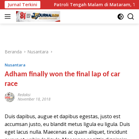
Langsung
n Lega
Jurnal Terkini
Patroli Tengah Malam di Mataram, Tim Puma Sa
ke
konten
Beranda
Nusantara
Nusantara
Adham finally won the final lap of car
race
Redaksi
November 18, 2018
Duis dapibus, augue et dapibus egestas, justo est
accumsan justo, eu blandit metus ligula eu ligula. Duis
eget lacus nulla. Maecenas ac quam aliquet, tincidunt