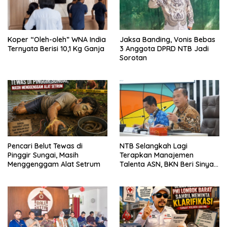
Koper “Oleh-oleh” WNA India
Jaksa Banding, Vonis Bebas
Ternyata Berisi 10,1 Kg Ganja
3 Anggota DPRD NTB Jadi
Sorotan
Pencari Belut Tewas di
NTB Selangkah Lagi
Pinggir Sungai, Masih
Terapkan Manajemen
Menggenggam Alat Setrum
Talenta ASN, BKN Beri Sinyal
Hijau