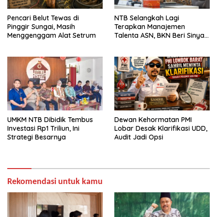
Pencari Belut Tewas di
NTB Selangkah Lagi
Pinggir Sungai, Masih
Terapkan Manajemen
Menggenggam Alat Setrum
Talenta ASN, BKN Beri Sinyal
Hijau
UMKM NTB Dibidik Tembus
Dewan Kehormatan PMI
Investasi Rp1 Triliun, Ini
Lobar Desak Klarifikasi UDD,
Strategi Besarnya
Audit Jadi Opsi
Rekomendasi untuk kamu