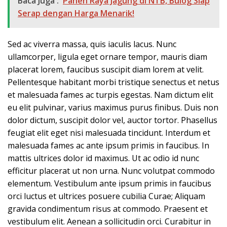
Baca Juga :
Panen Raya Jagung di NTB, Bulog Siap
Serap dengan Harga Menarik!
Sed ac viverra massa, quis iaculis lacus. Nunc
ullamcorper, ligula eget ornare tempor, mauris diam
placerat lorem, faucibus suscipit diam lorem at velit.
Pellentesque habitant morbi tristique senectus et netus
et malesuada fames ac turpis egestas. Nam dictum elit
eu elit pulvinar, varius maximus purus finibus. Duis non
dolor dictum, suscipit dolor vel, auctor tortor. Phasellus
feugiat elit eget nisi malesuada tincidunt. Interdum et
malesuada fames ac ante ipsum primis in faucibus. In
mattis ultrices dolor id maximus. Ut ac odio id nunc
efficitur placerat ut non urna. Nunc volutpat commodo
elementum. Vestibulum ante ipsum primis in faucibus
orci luctus et ultrices posuere cubilia Curae; Aliquam
gravida condimentum risus at commodo. Praesent et
vestibulum elit. Aenean a sollicitudin orci. Curabitur in