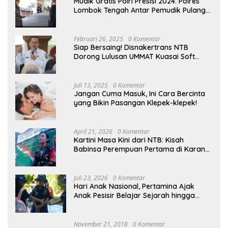
Mudik Gratis Polri Presisi 2024: Polres
Lombok Tengah Antar Pemudik Pulang
Kampung
Februari 26, 2025
0 Komentar
Siap Bersaing! Disnakertrans NTB
Dorong Lulusan UMMAT Kuasai Soft
Skills
Juli 13, 2025
0 Komentar
Jangan Cuma Masuk, Ini Cara Bercinta
yang Bikin Pasangan Klepek-klepek!
April 21, 2026
0 Komentar
Kartini Masa Kini dari NTB: Kisah
Babinsa Perempuan Pertama di Karang
Bayan
Juli 23, 2026
0 Komentar
Hari Anak Nasional, Pertamina Ajak
Anak Pesisir Belajar Sejarah hingga
Tanam 1.000 Mangrove
November 21, 2018
0 Komentar