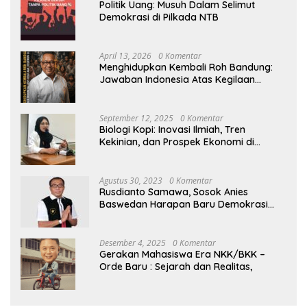
Politik Uang: Musuh Dalam Selimut
Demokrasi di Pilkada NTB
April 13, 2026
0 Komentar
Menghidupkan Kembali Roh Bandung:
Jawaban Indonesia Atas Kegilaan
Hegemoni Global
September 12, 2025
0 Komentar
Biologi Kopi: Inovasi Ilmiah, Tren
Kekinian, dan Prospek Ekonomi di
Tengah Dinamika Politik Agraria
Agustus 30, 2023
0 Komentar
Rusdianto Samawa, Sosok Anies
Baswedan Harapan Baru Demokrasi
Indonesia
Desember 4, 2025
0 Komentar
Gerakan Mahasiswa Era NKK/BKK –
Orde Baru : Sejarah dan Realitas,