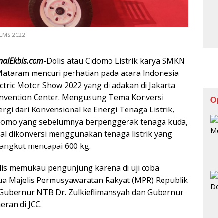
IEMS 2022
rnalEkbis.com
-Dolis atau Cidomo Listrik karya SMKN
Mataram mencuri perhatian pada acara Indonesia
ectric Motor Show 2022 yang di adakan di Jakarta
nvention Center. Mengusung Tema Konversi
O
ergi dari Konvensional ke Energi Tenaga Listrik,
domo yang sebelumnya berpenggerak tenaga kuda,
al dikonversi menggunakan tenaga listrik yang
 angkut mencapai 600 kg.
lis memukau pengunjung karena di uji coba
a Majelis Permusyawaratan Rakyat (MPR) Republik
h Gubernur NTB Dr. Zulkieflimansyah dan Gubernur
eran di JCC.