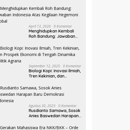
Pilkada NTB
April 13, 2026
0 Komentar
Menghidupkan Kembali
Roh Bandung: Jawaban
Indonesia Atas Kegilaan
Hegemoni Global
September 12, 2025
0 Komentar
Biologi Kopi: Inovasi Ilmiah,
Tren Kekinian, dan
Prospek Ekonomi di
Tengah Dinamika Politik
Agraria
Agustus 30, 2023
0 Komentar
Rusdianto Samawa, Sosok
Anies Baswedan Harapan
Baru Demokrasi Indonesia