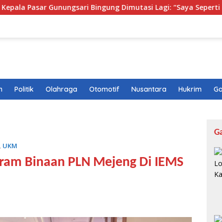
nungsari Bingung Dimutasi Lagi: “Saya Seperti Diputar-putar”
n
Politik
Olahraga
Otomotif
Nusantara
Hukrim
Ga
G
,
UKM
ram Binaan PLN Mejeng Di IEMS