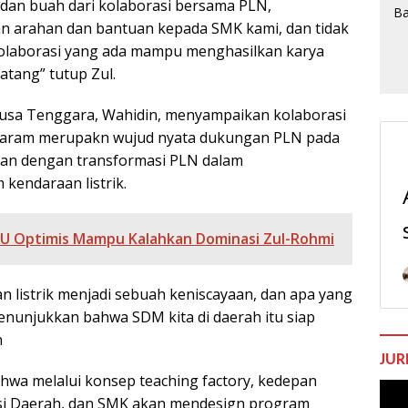
dan buah dari kolaborasi bersama PLN,
n arahan dan bantuan kepada SMK kami, dan tidak
olaborasi yang ada mampu menghasilkan karya
tang” tutup Zul.
Nusa Tenggara, Wahidin, menyampaikan kolaborasi
taram merupakn wujud nyata dukungan PLN pada
alan dengan transformasi PLN dalam
endaraan listrik.
SU Optimis Mampu Kalahkan Dominasi Zul-Rohmi
n listrik menjadi sebuah keniscayaan, dan apa yang
enunjukkan bahwa SDM kita di daerah itu siap
n
JUR
hwa melalui konsep teaching factory, kedepan
Pem
asi Daerah, dan SMK akan mendesign program