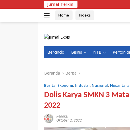
Langsung
Jurnal Terkini
Kepala Pasar Gu
ke
konten
Home
Indeks
Beranda
Bisnis
NTB
Pertania
Beranda
Berita
Berita
,
Ekonomi
,
Industri
,
Nasional
,
Nusantara
Dolis Karya SMKN 3 Mata
2022
Redaksi
Oktober 2, 2022