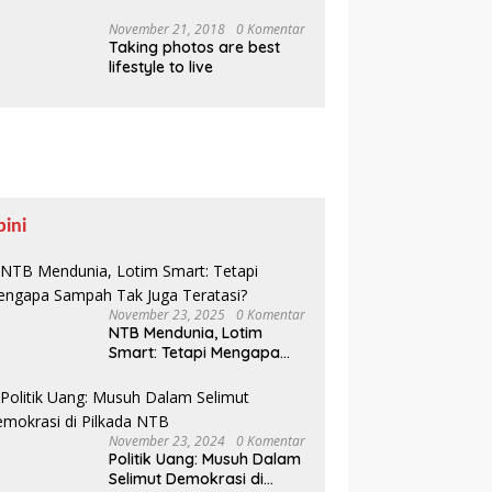
Pesisir Belajar Sejarah
hingga Tanam 1.000
November 21, 2018
0 Komentar
Taking photos are best
Mangrove
lifestyle to live
pini
November 23, 2025
0 Komentar
NTB Mendunia, Lotim
Smart: Tetapi Mengapa
Sampah Tak Juga
Teratasi?
November 23, 2024
0 Komentar
Politik Uang: Musuh Dalam
Selimut Demokrasi di