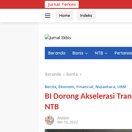
Langsung
Jurnal Terkini
ke
konten
Home
Indeks
Beranda
Bisnis
NTB
Pertania
Beranda
Berita
Berita
,
Ekonomi
,
Financial
,
Nusantara
,
UKM
BI Dorong Akselerasi Tr
NTB
Redaksi
Mei 10, 2023