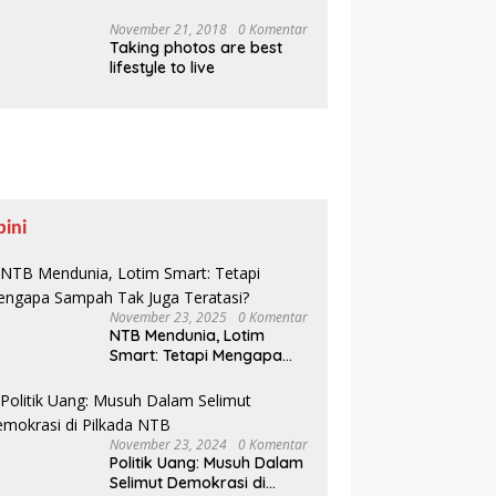
Pesisir Belajar Sejarah
hingga Tanam 1.000
November 21, 2018
0 Komentar
Taking photos are best
Mangrove
lifestyle to live
pini
November 23, 2025
0 Komentar
NTB Mendunia, Lotim
Smart: Tetapi Mengapa
Sampah Tak Juga
Teratasi?
November 23, 2024
0 Komentar
Politik Uang: Musuh Dalam
Selimut Demokrasi di