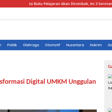
Isi Buku Pelajaran Akan Dirombak, Ini 3 Sorotan Presiden
n
Politik
Olahraga
Otomotif
Nusantara
Hukrim
Ga
G
ansformasi Digital UMKM Unggulan