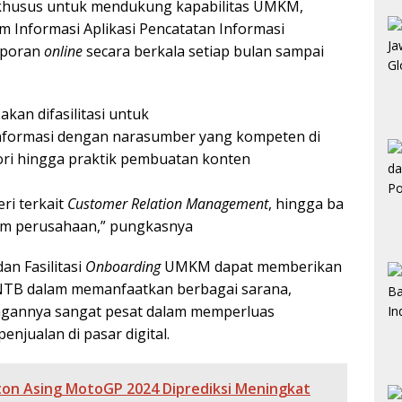
khusus untuk mendukung kapabilitas UMKM,
m Informasi Aplikasi Pencatatan Informasi
aporan
online
secara berkala setiap bulan sampai
kan difasilitasi untuk
nformasi dengan narasumber yang kompeten di
ori hingga praktik pembuatan konten
eri terkait
Customer Relation Management
, hingga ba
lam perusahaan,” pungkasnya
n Fasilitasi
Onboarding
UMKM dapat memberikan
NTB dalam memanfaatkan berbagai sarana,
angannya sangat pesat dalam memperluas
jualan di pasar digital.
ton Asing MotoGP 2024 Diprediksi Meningkat