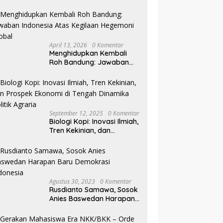
Pilkada NTB
April 13, 2026
0 Komentar
Menghidupkan Kembali
Roh Bandung: Jawaban
Indonesia Atas Kegilaan
Hegemoni Global
September 12, 2025
0 Komentar
Biologi Kopi: Inovasi Ilmiah,
Tren Kekinian, dan
Prospek Ekonomi di
Tengah Dinamika Politik
Agraria
Agustus 30, 2023
0 Komentar
Rusdianto Samawa, Sosok
Anies Baswedan Harapan
Baru Demokrasi Indonesia