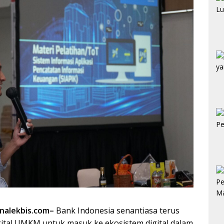
rnalekbis.com–
Bank Indonesia senantiasa terus
gital UMKM untuk masuk ke ekosistem digital dalam