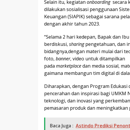
Selain itu, kegiatan
onboarding
secara 
dilakukan sosialisasi penggunaan Siste
Keuangan (SIAPIK) sebagai sarana pel
dengan akhir tahun 2023.
“Selama 2 hari kedepan, Bapak dan Ibu a
berdiskusi,
sharing
pengetahuan, dan i
bidangnya,dengan materi mulai dari te
foto,
banner
, video untuk ditampilkan
pada
marketplace
dan media sosial, mat
gaimana membangun tim digital di da
Diharapkan, dengan Program Edukasi da
pencerahan dan inspirasi bagi UMKM 
teknologi, dan inovasi yang perkemb
pemasaran produk dan meningkatkan pen
Baca Juga :
Astindo Prediksi Penon