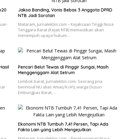
Rp20
Jaksa Banding, Vonis Bebas 3 Anggota DPRD
NTB Jadi Sorotan
uar-
Mataram, Jurnalekbis.com – Kejaksaan Tinggi Nusa
Tenggara Barat (Kejati NTB) memastikan akan
menempuh upaya hukum…
Hasil
Pencari Belut Tewas di Pinggir Sungai, Masih
Menggenggam Alat Setrum
Lombok barat, Jurnalekbis.com- Seorang pria
kar
berinisial NU alias Amaq N (41), warga Dusun
Embungpas Barat,…
Ekonomi NTB Tumbuh 7,41 Persen, Tapi Ada
Fakta Lain yang Lebih Mengejutkan
Nusa
Mataram, Jurnalekbis.com – Perekonomian Nusa