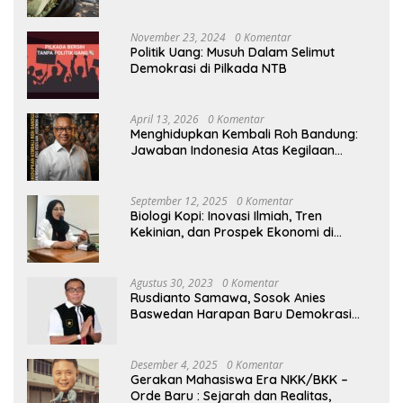
November 23, 2024
0 Komentar
Politik Uang: Musuh Dalam Selimut
Demokrasi di Pilkada NTB
April 13, 2026
0 Komentar
Menghidupkan Kembali Roh Bandung:
Jawaban Indonesia Atas Kegilaan
Hegemoni Global
September 12, 2025
0 Komentar
Biologi Kopi: Inovasi Ilmiah, Tren
Kekinian, dan Prospek Ekonomi di
Tengah Dinamika Politik Agraria
Agustus 30, 2023
0 Komentar
Rusdianto Samawa, Sosok Anies
Baswedan Harapan Baru Demokrasi
Indonesia
Desember 4, 2025
0 Komentar
Gerakan Mahasiswa Era NKK/BKK –
Orde Baru : Sejarah dan Realitas,