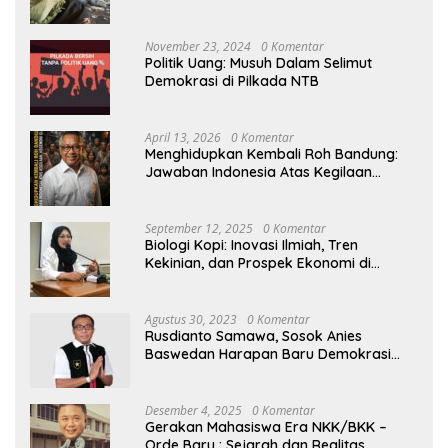
November 23, 2024
0 Komentar
Politik Uang: Musuh Dalam Selimut
Demokrasi di Pilkada NTB
April 13, 2026
0 Komentar
Menghidupkan Kembali Roh Bandung:
Jawaban Indonesia Atas Kegilaan
Hegemoni Global
September 12, 2025
0 Komentar
Biologi Kopi: Inovasi Ilmiah, Tren
Kekinian, dan Prospek Ekonomi di
Tengah Dinamika Politik Agraria
Agustus 30, 2023
0 Komentar
Rusdianto Samawa, Sosok Anies
Baswedan Harapan Baru Demokrasi
Indonesia
Desember 4, 2025
0 Komentar
Gerakan Mahasiswa Era NKK/BKK –
Orde Baru : Sejarah dan Realitas,