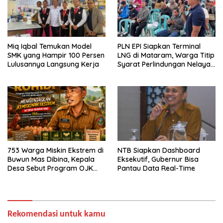
Miq Iqbal Temukan Model
PLN EPI Siapkan Terminal
SMK yang Hampir 100 Persen
LNG di Mataram, Warga Titip
Lulusannya Langsung Kerja
Syarat Perlindungan Nelayan
dan Lingkungan
753 Warga Miskin Ekstrem di
NTB Siapkan Dashboard
Buwun Mas Dibina, Kepala
Eksekutif, Gubernur Bisa
Desa Sebut Program OJK
Pantau Data Real-Time
Paling Efektif
Rekomendasi untuk kamu