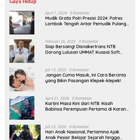
Gaya Hidup
April 7, 2024
0 Komentar
Mudik Gratis Polri Presisi 2024: Polres
Lombok Tengah Antar Pemudik Pulang
Kampung
Februari 26, 2025
0 Komentar
Siap Bersaing! Disnakertrans NTB
Dorong Lulusan UMMAT Kuasai Soft
Skills
Juli 13, 2025
0 Komentar
Jangan Cuma Masuk, Ini Cara Bercinta
yang Bikin Pasangan Klepek-klepek!
April 21, 2026
0 Komentar
Kartini Masa Kini dari NTB: Kisah
Babinsa Perempuan Pertama di Karang
Bayan
Juli 23, 2026
0 Komentar
Hari Anak Nasional, Pertamina Ajak
Anak Pesisir Belajar Sejarah hingga