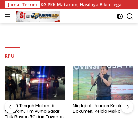
Langsung
n Diuji di HKG PKK Mataram, Hasilnya Bikin Lega
Jurnal Terkini
Patr
ke
konten
KPU
Patroli Tengah Malam di
Miq Iqbal: Jangan Kelola
Mataram, Tim Puma Sasar
Dokumen, Kelola Risiko
Titik Rawan 3C dan Tawuran