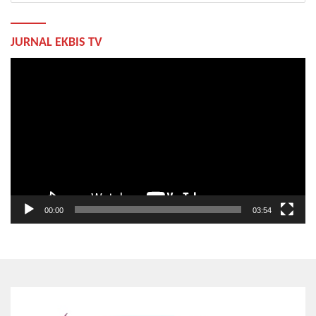
JURNAL EKBIS TV
Pemutar
Video
00:00
03:54