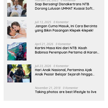
Februari 26, 2025
0 Komentar
Siap Bersaing! Disnakertrans NTB
Dorong Lulusan UMMAT Kuasai Soft
Skills
Juli 13, 2025
0 Komentar
Jangan Cuma Masuk, Ini Cara Bercinta
yang Bikin Pasangan Klepek-klepek!
April 21, 2026
0 Komentar
Kartini Masa Kini dari NTB: Kisah
Babinsa Perempuan Pertama di Karang
Bayan
Juli 23, 2026
0 Komentar
Hari Anak Nasional, Pertamina Ajak
Anak Pesisir Belajar Sejarah hingga
Tanam 1.000 Mangrove
November 21, 2018
0 Komentar
Taking photos are best lifestyle to live