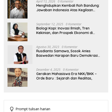
April 13, 2026
0 Komentar
Menghidupkan Kembali Roh Bandung:
Jawaban Indonesia Atas Kegilaan
Hegemoni Global
September 12, 2025
0 Komentar
Biologi Kopi: Inovasi Ilmiah, Tren
Kekinian, dan Prospek Ekonomi di
Tengah Dinamika Politik Agraria
Agustus 30, 2023
0 Komentar
Rusdianto Samawa, Sosok Anies
Baswedan Harapan Baru Demokrasi
Indonesia
Desember 4, 2025
0 Komentar
Gerakan Mahasiswa Era NKK/BKK –
Orde Baru : Sejarah dan Realitas,
Prompt tulisan harian