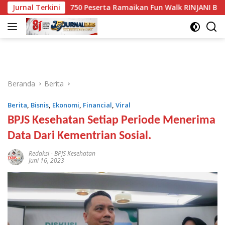
Langsung
Jurnal Terkini
750 Peserta Ramaikan Fun Walk RINJANI BI NTB
ke
konten
Beranda
Berita
Berita
,
Bisnis
,
Ekonomi
,
Financial
,
Viral
BPJS Kesehatan Setiap Periode Menerima
Data Dari Kementrian Sosial.
Redaksi
-
BPJS Kesehatan
Juni 16, 2023