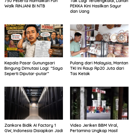
750 Peserta Ramaikan Fun
Tak Lagi Terbengkalai, Lahan
Walk RINJANI BI NTB
PEKKA Kini Hasilkan Sayur
dan Uang
Kepala Pasar Gunungsari
Pulang dari Malaysia, Mantan
Bingung Dimutasi Lagi: “Saya
TKI Ini Raup Rp20 Juta dari
Seperti Diputar-putar”
Tas Ketak
Zankore Bidik AI Factory 1
Video Jeriken BBM Viral,
GW, Indonesia Disiapkan Jadi
Pertamina Ungkap Hasil