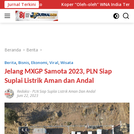
Langsung
ola Risiko
Jurnal Terkini
Koper “Oleh-oleh” WNA India Ternyata Berisi
ke
konten
Beranda
Berita
Berita
,
Bisnis
,
Ekonomi
,
Viral
,
Wisata
Jelang MXGP Samota 2023, PLN Siap
Suplai Listrik Aman dan Andal
Redaksi
-
PLN Siap Suplai Listrik Aman Dan Andal
Juni 22, 2023