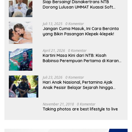
Siap Bersaing! Disnakertrans NTB
Dorong Lulusan UMMAT Kuasai Soft
Skills
Juli 13, 2025
0 Komentar
Jangan Cuma Masuk, Ini Cara Bercinta
yang Bikin Pasangan Klepek-klepek!
April 21, 2026
0 Komentar
Kartini Masa Kini dari NTB: Kisah
Babinsa Perempuan Pertama di Karang
Bayan
Juli 23, 2026
0 Komentar
Hari Anak Nasional, Pertamina Ajak
Anak Pesisir Belajar Sejarah hingga
Tanam 1.000 Mangrove
November 21, 2018
0 Komentar
Taking photos are best lifestyle to live