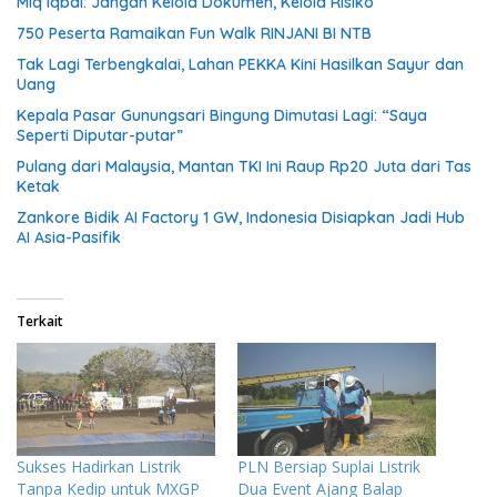
Miq Iqbal: Jangan Kelola Dokumen, Kelola Risiko
750 Peserta Ramaikan Fun Walk RINJANI BI NTB
Tak Lagi Terbengkalai, Lahan PEKKA Kini Hasilkan Sayur dan
Uang
Kepala Pasar Gunungsari Bingung Dimutasi Lagi: “Saya
Seperti Diputar-putar”
Pulang dari Malaysia, Mantan TKI Ini Raup Rp20 Juta dari Tas
Ketak
Zankore Bidik AI Factory 1 GW, Indonesia Disiapkan Jadi Hub
AI Asia-Pasifik
Terkait
Sukses Hadirkan Listrik
PLN Bersiap Suplai Listrik
Tanpa Kedip untuk MXGP
Dua Event Ajang Balap