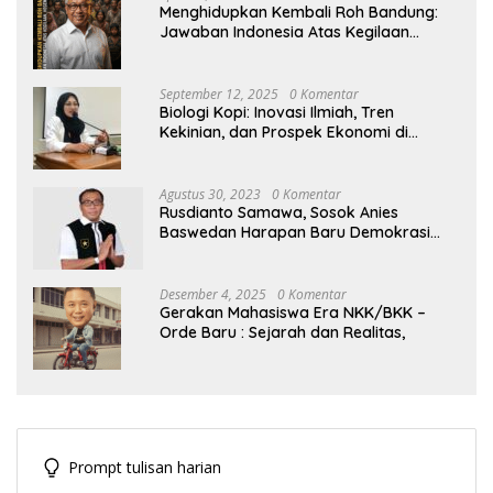
Menghidupkan Kembali Roh Bandung:
Jawaban Indonesia Atas Kegilaan
Hegemoni Global
September 12, 2025
0 Komentar
Biologi Kopi: Inovasi Ilmiah, Tren
Kekinian, dan Prospek Ekonomi di
Tengah Dinamika Politik Agraria
Agustus 30, 2023
0 Komentar
Rusdianto Samawa, Sosok Anies
Baswedan Harapan Baru Demokrasi
Indonesia
Desember 4, 2025
0 Komentar
Gerakan Mahasiswa Era NKK/BKK –
Orde Baru : Sejarah dan Realitas,
Prompt tulisan harian