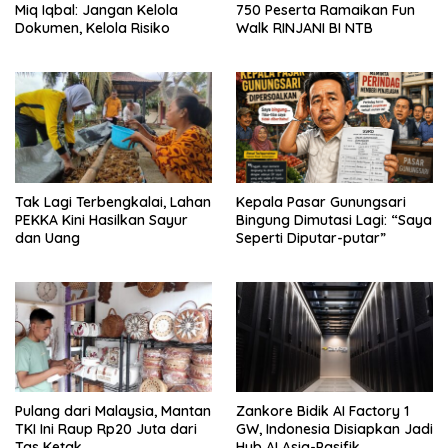
Miq Iqbal: Jangan Kelola
750 Peserta Ramaikan Fun
Dokumen, Kelola Risiko
Walk RINJANI BI NTB
Tak Lagi Terbengkalai, Lahan
Kepala Pasar Gunungsari
PEKKA Kini Hasilkan Sayur
Bingung Dimutasi Lagi: “Saya
dan Uang
Seperti Diputar-putar”
Pulang dari Malaysia, Mantan
Zankore Bidik AI Factory 1
TKI Ini Raup Rp20 Juta dari
GW, Indonesia Disiapkan Jadi
Tas Ketak
Hub AI Asia-Pasifik