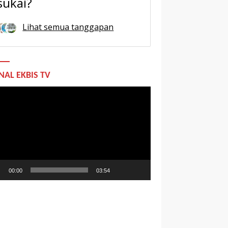
sukai?
Lihat semua tanggapan
NAL EKBIS TV
utar
o
00:00
03:54