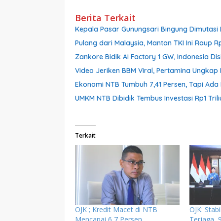
Berita Terkait
Kepala Pasar Gunungsari Bingung Dimutasi L
Pulang dari Malaysia, Mantan TKI Ini Raup R
Zankore Bidik AI Factory 1 GW, Indonesia Dis
Video Jeriken BBM Viral, Pertamina Ungkap 
Ekonomi NTB Tumbuh 7,41 Persen, Tapi Ada 
UMKM NTB Dibidik Tembus Investasi Rp1 Triliu
Terkait
OJK ; Kredit Macet di NTB
OJK: Stab
Mencapai 6,7 Persen
Terjaga, 9