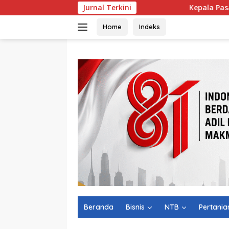
Langsung
Jurnal Terkini
Kepala Pasar Gunungsari Bin
ke
konten
Home
Indeks
Beranda
Bisnis
NTB
Pertania