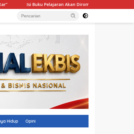
Buku Pelajaran Akan Dirombak, Ini 3 Sorotan Presiden
BR
ya Hidup
Opini