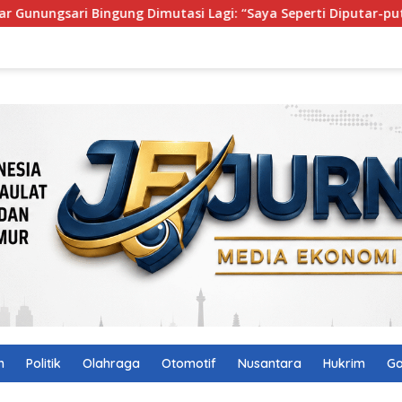
gung Dimutasi Lagi: “Saya Seperti Diputar-putar”
Isi 
n
Politik
Olahraga
Otomotif
Nusantara
Hukrim
Ga