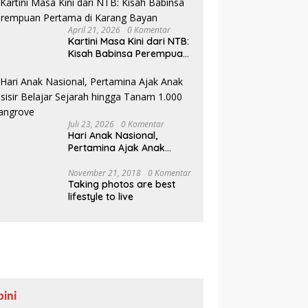
April 21, 2026
0 Komentar
Kartini Masa Kini dari NTB:
Kisah Babinsa Perempuan
Pertama di Karang Bayan
Juli 23, 2026
0 Komentar
Hari Anak Nasional,
Pertamina Ajak Anak
Pesisir Belajar Sejarah
hingga Tanam 1.000
November 21, 2018
0 Komentar
Taking photos are best
Mangrove
lifestyle to live
pini