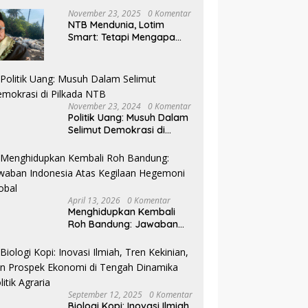
November 23, 2025
0 Komentar
NTB Mendunia, Lotim
Smart: Tetapi Mengapa
Sampah Tak Juga
Teratasi?
November 23, 2024
0 Komentar
Politik Uang: Musuh Dalam
Selimut Demokrasi di
Pilkada NTB
April 13, 2026
0 Komentar
Menghidupkan Kembali
Roh Bandung: Jawaban
Indonesia Atas Kegilaan
Hegemoni Global
September 12, 2025
0 Komentar
Biologi Kopi: Inovasi Ilmiah,