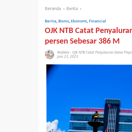
Beranda
Berita
Berita
,
Bisnis
,
Ekonomi
,
Financial
OJK NTB Catat Penyaluran
persen Sebesar 386 M
Redaksi
-
OJK NTB Catat Penyaluran Dana Pinjo
Juni 23, 2023