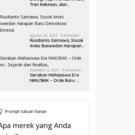
Tren Kekinian, dan
Prospek Ekonomi di
Tengah Dinamika Politik
Agraria
Agustus 30, 2023
0 Komentar
Rusdianto Samawa, Sosok
Anies Baswedan Harapan
Baru Demokrasi Indonesia
Desember 4, 2025
0 Komentar
Gerakan Mahasiswa Era
NKK/BKK – Orde Baru :
Sejarah dan Realitas,
Prompt tulisan harian
Apa merek yang Anda