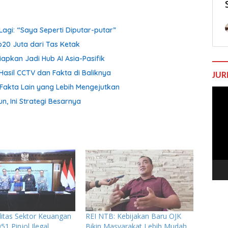
agi: “Saya Seperti Diputar-putar”
p20 Juta dari Tas Ketak
iapkan Jadi Hub AI Asia-Pasifik
Hasil CCTV dan Fakta di Baliknya
JUR
Fakta Lain yang Lebih Mengejutkan
Pem
n, Ini Strategi Besarnya
Vide
ilitas Sektor Keuangan
REI NTB: Kebijakan Baru OJK
51 Pinjol Ilegal
Bikin Masyarakat Lebih Mudah