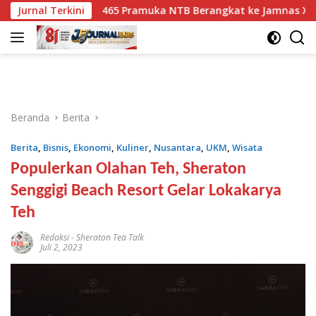
Langsung
Jurnal Terkini
465 Pramuka NTB Berangkat ke Jamnas XII Cibubur
ke
konten
Beranda
Berita
Berita
,
Bisnis
,
Ekonomi
,
Kuliner
,
Nusantara
,
UKM
,
Wisata
Populerkan Olahan Teh, Sheraton
Senggigi Beach Resort Gelar Lokakarya
Teh
Redaksi
-
Sheraton Tea Talk
Juli 2, 2023