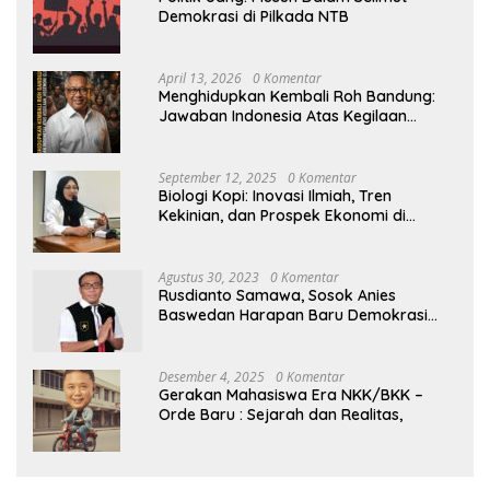
Demokrasi di Pilkada NTB
April 13, 2026
0 Komentar
Menghidupkan Kembali Roh Bandung:
Jawaban Indonesia Atas Kegilaan
Hegemoni Global
September 12, 2025
0 Komentar
Biologi Kopi: Inovasi Ilmiah, Tren
Kekinian, dan Prospek Ekonomi di
Tengah Dinamika Politik Agraria
Agustus 30, 2023
0 Komentar
Rusdianto Samawa, Sosok Anies
Baswedan Harapan Baru Demokrasi
Indonesia
Desember 4, 2025
0 Komentar
Gerakan Mahasiswa Era NKK/BKK –
Orde Baru : Sejarah dan Realitas,