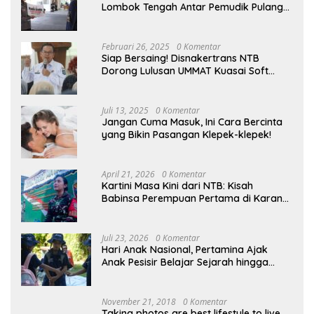
Lombok Tengah Antar Pemudik Pulang
Kampung
Februari 26, 2025
0 Komentar
Siap Bersaing! Disnakertrans NTB
Dorong Lulusan UMMAT Kuasai Soft
Skills
Juli 13, 2025
0 Komentar
Jangan Cuma Masuk, Ini Cara Bercinta
yang Bikin Pasangan Klepek-klepek!
April 21, 2026
0 Komentar
Kartini Masa Kini dari NTB: Kisah
Babinsa Perempuan Pertama di Karang
Bayan
Juli 23, 2026
0 Komentar
Hari Anak Nasional, Pertamina Ajak
Anak Pesisir Belajar Sejarah hingga
Tanam 1.000 Mangrove
November 21, 2018
0 Komentar
Taking photos are best lifestyle to live