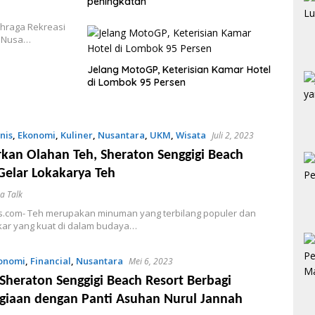
peningkatan
ahraga Rekreasi
i Nusa…
Jelang MotoGP, Keterisian Kamar Hotel
di Lombok 95 Persen
nis
,
Ekonomi
,
Kuliner
,
Nusantara
,
UKM
,
Wisata
Juli 2, 2023
kan Olahan Teh, Sheraton Senggigi Beach
Gelar Lokakarya Teh
a Talk
is.com- Teh merupakan minuman yang terbilang populer dan
akar yang kuat di dalam budaya…
onomi
,
Financial
,
Nusantara
Mei 6, 2023
 Sheraton Senggigi Beach Resort Berbagi
giaan dengan Panti Asuhan Nurul Jannah