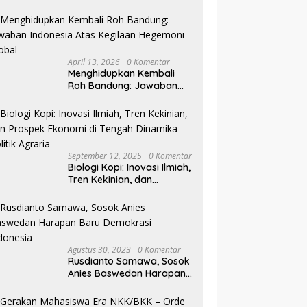
Pilkada NTB
April 13, 2026
0 Komentar
Menghidupkan Kembali
Roh Bandung: Jawaban
Indonesia Atas Kegilaan
Hegemoni Global
September 12, 2025
0 Komentar
Biologi Kopi: Inovasi Ilmiah,
Tren Kekinian, dan
Prospek Ekonomi di
Tengah Dinamika Politik
Agraria
Agustus 30, 2023
0 Komentar
Rusdianto Samawa, Sosok
Anies Baswedan Harapan
Baru Demokrasi Indonesia