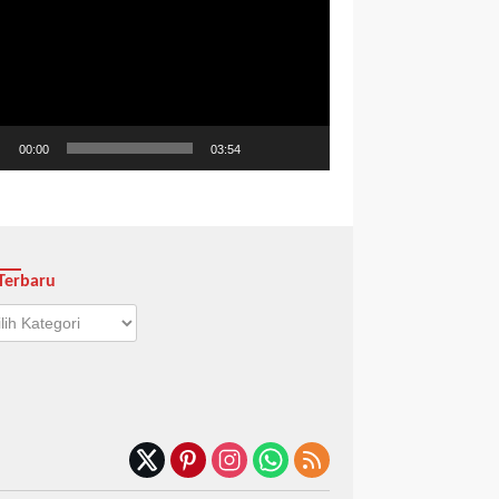
o
00:00
03:54
Terbaru
aru