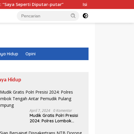
a Seperti Diputar-putar”
Isi Buku Pelajaran Akan Diromb
ya Hidup
Opini
aya Hidup
April 7, 2024
0 Komentar
Mudik Gratis Polri Presisi
2024: Polres Lombok
Tengah Antar Pemudik
Pulang Kampung