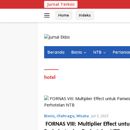
Langsung
Jurnal Terkini
ke
konten
Home
Indeks
Beranda
Bisnis
NTB
Pertania
hotel
Bisnis
,
Olahraga
,
Wisata
Juli 5, 2025
FORNAS VIII: Multiplier Effect unt