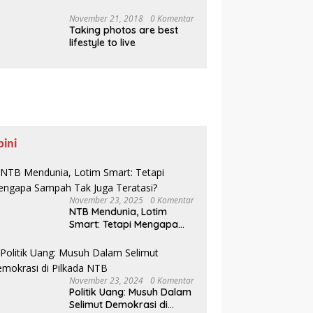
Pesisir Belajar Sejarah
hingga Tanam 1.000
November 21, 2018
0 Komentar
Taking photos are best
Mangrove
lifestyle to live
pini
November 23, 2025
0 Komentar
NTB Mendunia, Lotim
Smart: Tetapi Mengapa
Sampah Tak Juga
Teratasi?
November 23, 2024
0 Komentar
Politik Uang: Musuh Dalam
Selimut Demokrasi di