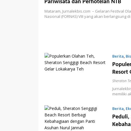
Pariwisata dan Perhotelan NTB
Mataram, Jurnalekbis.com – Gelaran Festival Ol
Nasional (FORNAS) VIII yang akan berlangsung d
Berita
,
Bis
Populer
Resort 
Sheraton Te
Jurnalekb
memiliki 
Berita
,
Ek
Peduli,
Kebaha