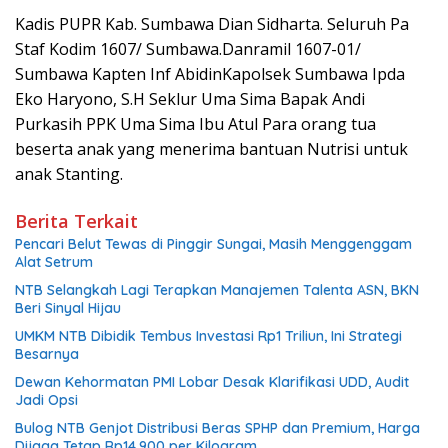
Kadis PUPR Kab. Sumbawa Dian Sidharta. Seluruh Pa
Staf Kodim 1607/ Sumbawa.Danramil 1607-01/
Sumbawa Kapten Inf AbidinKapolsek Sumbawa Ipda
Eko Haryono, S.H Seklur Uma Sima Bapak Andi
Purkasih PPK Uma Sima Ibu Atul Para orang tua
beserta anak yang menerima bantuan Nutrisi untuk
anak Stanting.
Berita Terkait
Pencari Belut Tewas di Pinggir Sungai, Masih Menggenggam
Alat Setrum
NTB Selangkah Lagi Terapkan Manajemen Talenta ASN, BKN
Beri Sinyal Hijau
UMKM NTB Dibidik Tembus Investasi Rp1 Triliun, Ini Strategi
Besarnya
Dewan Kehormatan PMI Lobar Desak Klarifikasi UDD, Audit
Jadi Opsi
Bulog NTB Genjot Distribusi Beras SPHP dan Premium, Harga
Dijaga Tetap Rp14.900 per Kilogram