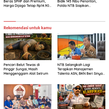
Beras SPHP dan Premium,
Bidik 145 Ribu Penonton,
Harga Dijaga Tetap Rp14.900
Polda NTB Siapkan
per Kilogram
Pengamanan Total
Rekomendasi untuk kamu
Pencari Belut Tewas di
NTB Selangkah Lagi
Pinggir Sungai, Masih
Terapkan Manajemen
Menggenggam Alat Setrum
Talenta ASN, BKN Beri Sinyal
Hijau