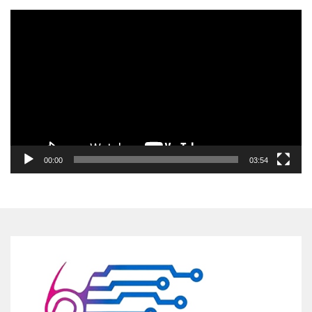
Pemutar
Video
00:00
03:54