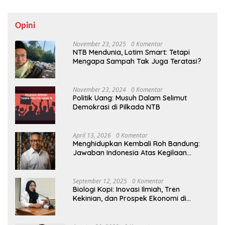
Opini
November 23, 2025
0 Komentar
NTB Mendunia, Lotim Smart: Tetapi
Mengapa Sampah Tak Juga Teratasi?
November 23, 2024
0 Komentar
Politik Uang: Musuh Dalam Selimut
Demokrasi di Pilkada NTB
April 13, 2026
0 Komentar
Menghidupkan Kembali Roh Bandung:
Jawaban Indonesia Atas Kegilaan
Hegemoni Global
September 12, 2025
0 Komentar
Biologi Kopi: Inovasi Ilmiah, Tren
Kekinian, dan Prospek Ekonomi di
Tengah Dinamika Politik Agraria