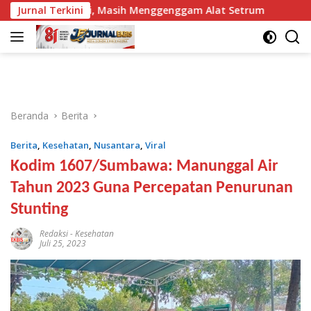
Langsung
 Sungai, Masih Menggenggam Alat Setrum
Jurnal Terkini
NTB Selangka
ke
konten
Beranda
Berita
Berita
,
Kesehatan
,
Nusantara
,
Viral
Kodim 1607/Sumbawa: Manunggal Air
Tahun 2023 Guna Percepatan Penurunan
Stunting
Redaksi
-
Kesehatan
Juli 25, 2023