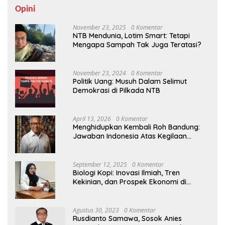
Opini
November 23, 2025
0 Komentar
NTB Mendunia, Lotim Smart: Tetapi
Mengapa Sampah Tak Juga Teratasi?
November 23, 2024
0 Komentar
Politik Uang: Musuh Dalam Selimut
Demokrasi di Pilkada NTB
April 13, 2026
0 Komentar
Menghidupkan Kembali Roh Bandung:
Jawaban Indonesia Atas Kegilaan
Hegemoni Global
September 12, 2025
0 Komentar
Biologi Kopi: Inovasi Ilmiah, Tren
Kekinian, dan Prospek Ekonomi di
Tengah Dinamika Politik Agraria
Agustus 30, 2023
0 Komentar
Rusdianto Samawa, Sosok Anies