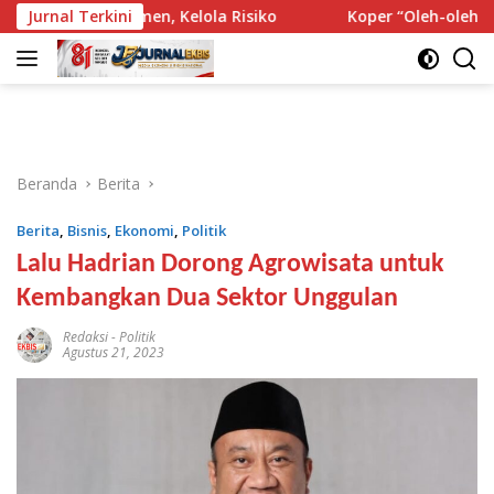
Langsung
a Dokumen, Kelola Risiko
Jurnal Terkini
Koper “Oleh-oleh” WNA India T
ke
konten
Beranda
Berita
Berita
,
Bisnis
,
Ekonomi
,
Politik
Lalu Hadrian Dorong Agrowisata untuk
Kembangkan Dua Sektor Unggulan
Redaksi
-
Politik
Agustus 21, 2023