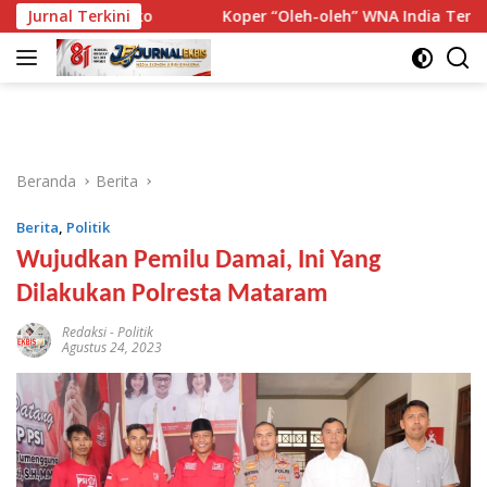
Langsung
la Risiko
Jurnal Terkini
Koper “Oleh-oleh” WNA India Ternyata Berisi 
ke
konten
Beranda
Berita
Berita
,
Politik
Wujudkan Pemilu Damai, Ini Yang
Dilakukan Polresta Mataram
Redaksi
-
Politik
Agustus 24, 2023