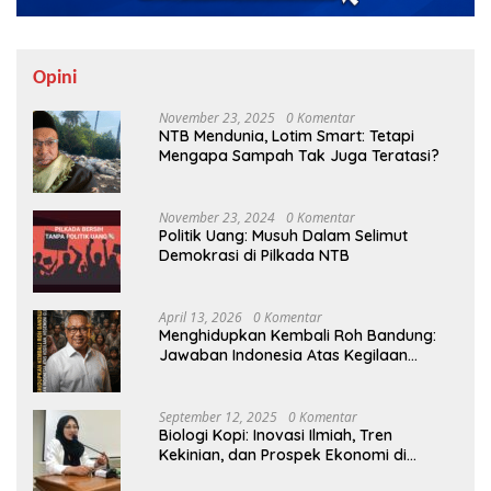
Opini
November 23, 2025
0 Komentar
NTB Mendunia, Lotim Smart: Tetapi
Mengapa Sampah Tak Juga Teratasi?
November 23, 2024
0 Komentar
Politik Uang: Musuh Dalam Selimut
Demokrasi di Pilkada NTB
April 13, 2026
0 Komentar
Menghidupkan Kembali Roh Bandung:
Jawaban Indonesia Atas Kegilaan
Hegemoni Global
September 12, 2025
0 Komentar
Biologi Kopi: Inovasi Ilmiah, Tren
Kekinian, dan Prospek Ekonomi di
Tengah Dinamika Politik Agraria