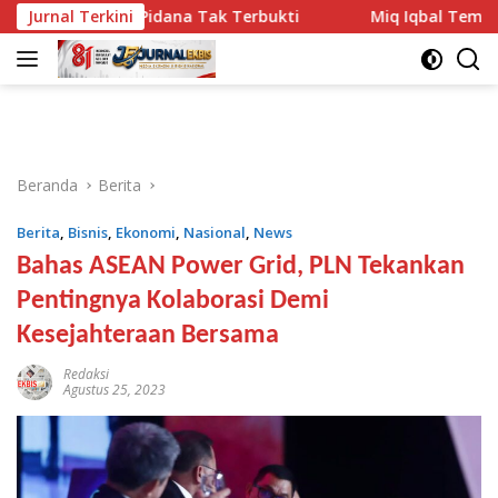
Langsung
 Pidana Tak Terbukti
Jurnal Terkini
Miq Iqbal Temukan Model SMK ya
ke
konten
Beranda
Berita
Berita
,
Bisnis
,
Ekonomi
,
Nasional
,
News
Bahas ASEAN Power Grid, PLN Tekankan
Pentingnya Kolaborasi Demi
Kesejahteraan Bersama
Redaksi
Agustus 25, 2023