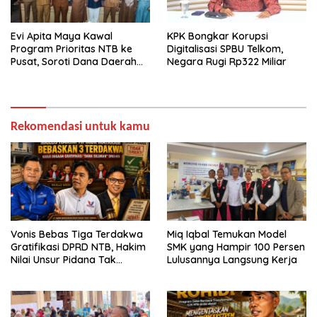
Evi Apita Maya Kawal
KPK Bongkar Korupsi
Program Prioritas NTB ke
Digitalisasi SPBU Telkom,
Pusat, Soroti Dana Daerah
Negara Rugi Rp322 Miliar
hingga Satu Data
Rekomendasi untuk kamu
Vonis Bebas Tiga Terdakwa
Miq Iqbal Temukan Model
Gratifikasi DPRD NTB, Hakim
SMK yang Hampir 100 Persen
Nilai Unsur Pidana Tak
Lulusannya Langsung Kerja
Terbukti