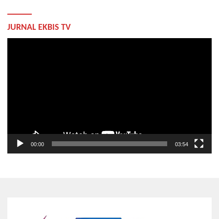
JURNAL EKBIS TV
Pemutar
Video
00:00
03:54