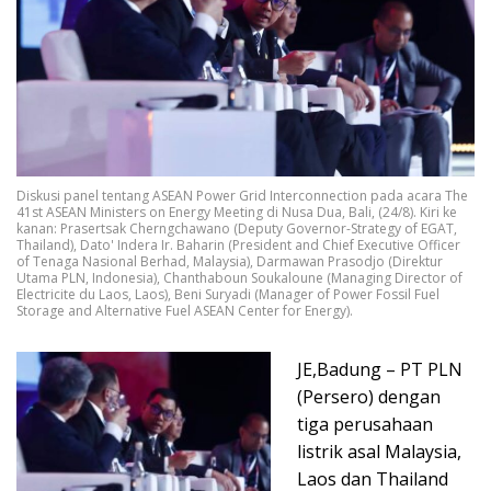
Diskusi panel tentang ASEAN Power Grid Interconnection pada acara The
41st ASEAN Ministers on Energy Meeting di Nusa Dua, Bali, (24/8). Kiri ke
kanan: Prasertsak Cherngchawano (Deputy Governor-Strategy of EGAT,
Thailand), Dato' Indera Ir. Baharin (President and Chief Executive Officer
of Tenaga Nasional Berhad, Malaysia), Darmawan Prasodjo (Direktur
Utama PLN, Indonesia), Chanthaboun Soukaloune (Managing Director of
Electricite du Laos, Laos), Beni Suryadi (Manager of Power Fossil Fuel
Storage and Alternative Fuel ASEAN Center for Energy).
JE,Badung – PT PLN
(Persero) dengan
tiga perusahaan
listrik asal Malaysia,
Laos dan Thailand