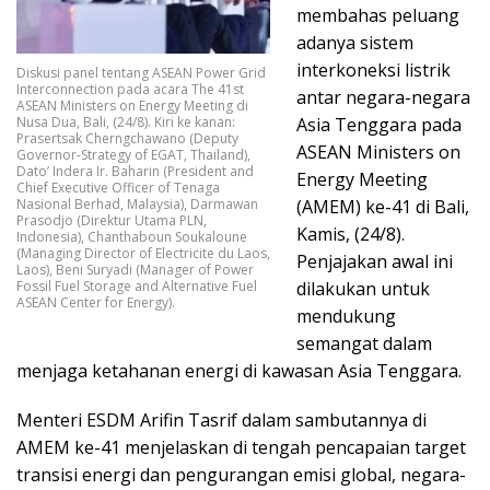
membahas peluang
adanya sistem
interkoneksi listrik
Diskusi panel tentang ASEAN Power Grid
Interconnection pada acara The 41st
antar negara-negara
ASEAN Ministers on Energy Meeting di
Nusa Dua, Bali, (24/8). Kiri ke kanan:
Asia Tenggara pada
Prasertsak Cherngchawano (Deputy
ASEAN Ministers on
Governor-Strategy of EGAT, Thailand),
Dato’ Indera Ir. Baharin (President and
Energy Meeting
Chief Executive Officer of Tenaga
Nasional Berhad, Malaysia), Darmawan
(AMEM) ke-41 di Bali,
Prasodjo (Direktur Utama PLN,
Kamis, (24/8).
Indonesia), Chanthaboun Soukaloune
(Managing Director of Electricite du Laos,
Penjajakan awal ini
Laos), Beni Suryadi (Manager of Power
Fossil Fuel Storage and Alternative Fuel
dilakukan untuk
ASEAN Center for Energy).
mendukung
semangat dalam
menjaga ketahanan energi di kawasan Asia Tenggara.
Menteri ESDM Arifin Tasrif dalam sambutannya di
AMEM ke-41 menjelaskan di tengah pencapaian target
transisi energi dan pengurangan emisi global, negara-