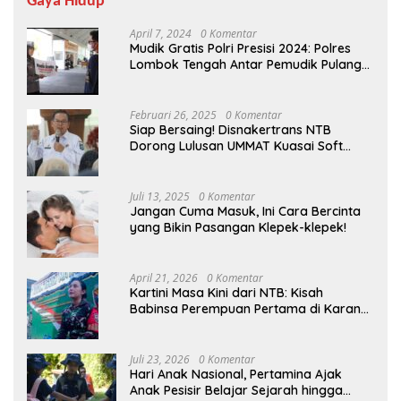
Gaya Hidup
April 7, 2024
0 Komentar
Mudik Gratis Polri Presisi 2024: Polres
Lombok Tengah Antar Pemudik Pulang
Kampung
Februari 26, 2025
0 Komentar
Siap Bersaing! Disnakertrans NTB
Dorong Lulusan UMMAT Kuasai Soft
Skills
Juli 13, 2025
0 Komentar
Jangan Cuma Masuk, Ini Cara Bercinta
yang Bikin Pasangan Klepek-klepek!
April 21, 2026
0 Komentar
Kartini Masa Kini dari NTB: Kisah
Babinsa Perempuan Pertama di Karang
Bayan
Juli 23, 2026
0 Komentar
Hari Anak Nasional, Pertamina Ajak
Anak Pesisir Belajar Sejarah hingga