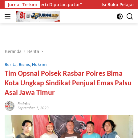
Langsung
ya Seperti Diputar-putar”
Jurnal Terkini
Isi Buku Pelajaran Akan Diro
ke
konten
Beranda
Berita
Berita
,
Bisnis
,
Hukrim
Tim Opsnal Polsek Rasbar Polres Bima
Kota Ungkap Sindikat Penjual Emas Palsu
Asal Jawa Timur
Redaksi
September 1, 2023