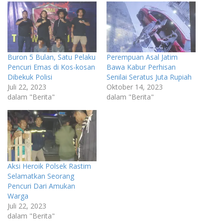
Buron 5 Bulan, Satu Pelaku
Perempuan Asal Jatim
Pencuri Emas di Kos-kosan
Bawa Kabur Perhisan
Dibekuk Polisi
Senilai Seratus Juta Rupiah
Juli 22, 2023
Oktober 14, 2023
dalam "Berita"
dalam "Berita"
Aksi Heroik Polsek Rastim
Selamatkan Seorang
Pencuri Dari Amukan
Warga
Juli 22, 2023
dalam "Berita"