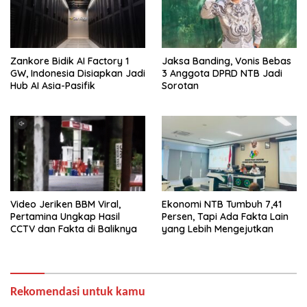
Zankore Bidik AI Factory 1
Jaksa Banding, Vonis Bebas
GW, Indonesia Disiapkan Jadi
3 Anggota DPRD NTB Jadi
Hub AI Asia-Pasifik
Sorotan
Video Jeriken BBM Viral,
Ekonomi NTB Tumbuh 7,41
Pertamina Ungkap Hasil
Persen, Tapi Ada Fakta Lain
CCTV dan Fakta di Baliknya
yang Lebih Mengejutkan
Rekomendasi untuk kamu