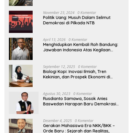
November 23, 2024
0 Komentar
Politik Uang: Musuh Dalam Selimut
Demokrasi di Pilkada NTB
April 13, 2026
0 Komentar
Menghidupkan Kembali Roh Bandung:
Jawaban Indonesia Atas Kegilaan
Hegemoni Global
September 12, 2025
0 Komentar
Biologi Kopi: Inovasi Ilmiah, Tren
Kekinian, dan Prospek Ekonomi di
Tengah Dinamika Politik Agraria
Agustus 30, 2023
0 Komentar
Rusdianto Samawa, Sosok Anies
Baswedan Harapan Baru Demokrasi
Indonesia
Desember 4, 2025
0 Komentar
Gerakan Mahasiswa Era NKK/BKK –
Orde Baru : Sejarah dan Realitas,