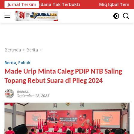
Langsung
 Pidana Tak Terbukti
Jurnal Terkini
Miq Iqbal Temukan Model SMK yan
ke
konten
Beranda
Berita
Berita
,
Politik
Made Urip Minta Caleg PDIP NTB Saling
Topang Rebut Suara di Pileg 2024
Redaksi
September 12, 2023