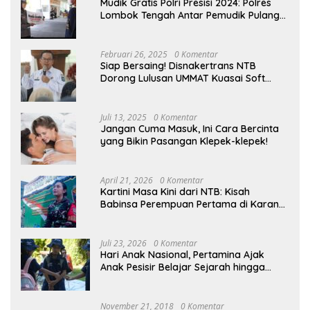
Mudik Gratis Polri Presisi 2024: Polres
Lombok Tengah Antar Pemudik Pulang
Kampung
Februari 26, 2025
0 Komentar
Siap Bersaing! Disnakertrans NTB
Dorong Lulusan UMMAT Kuasai Soft
Skills
Juli 13, 2025
0 Komentar
Jangan Cuma Masuk, Ini Cara Bercinta
yang Bikin Pasangan Klepek-klepek!
April 21, 2026
0 Komentar
Kartini Masa Kini dari NTB: Kisah
Babinsa Perempuan Pertama di Karang
Bayan
Juli 23, 2026
0 Komentar
Hari Anak Nasional, Pertamina Ajak
Anak Pesisir Belajar Sejarah hingga
Tanam 1.000 Mangrove
November 21, 2018
0 Komentar