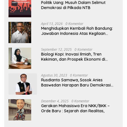
Politik Uang: Musuh Dalam Selimut
Demokrasi di Pilkada NTB
April 13, 2026
0 Komentar
Menghidupkan Kembali Roh Bandung:
Jawaban Indonesia Atas Kegilaan
Hegemoni Global
September 12, 2025
0 Komentar
Biologi Kopi: Inovasi Ilmiah, Tren
Kekinian, dan Prospek Ekonomi di
Tengah Dinamika Politik Agraria
Agustus 30, 2023
0 Komentar
Rusdianto Samawa, Sosok Anies
Baswedan Harapan Baru Demokrasi
Indonesia
Desember 4, 2025
0 Komentar
Gerakan Mahasiswa Era NKK/BKK –
Orde Baru : Sejarah dan Realitas,