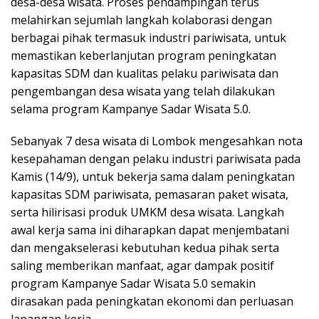
desa-desa wisata. Proses pendampingan terus
melahirkan sejumlah langkah kolaborasi dengan
berbagai pihak termasuk industri pariwisata, untuk
memastikan keberlanjutan program peningkatan
kapasitas SDM dan kualitas pelaku pariwisata dan
pengembangan desa wisata yang telah dilakukan
selama program Kampanye Sadar Wisata 5.0.
Sebanyak 7 desa wisata di Lombok mengesahkan nota
kesepahaman dengan pelaku industri pariwisata pada
Kamis (14/9), untuk bekerja sama dalam peningkatan
kapasitas SDM pariwisata, pemasaran paket wisata,
serta hilirisasi produk UMKM desa wisata. Langkah
awal kerja sama ini diharapkan dapat menjembatani
dan mengakselerasi kebutuhan kedua pihak serta
saling memberikan manfaat, agar dampak positif
program Kampanye Sadar Wisata 5.0 semakin
dirasakan pada peningkatan ekonomi dan perluasan
lapangan kerja.