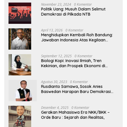
November 23, 2024
0 Komentar
Politik Uang: Musuh Dalam Selimut
Demokrasi di Pilkada NTB
April 13, 2026
0 Komentar
Menghidupkan Kembali Roh Bandung:
Jawaban Indonesia Atas Kegilaan
Hegemoni Global
September 12, 2025
0 Komentar
Biologi Kopi: Inovasi Ilmiah, Tren
Kekinian, dan Prospek Ekonomi di
Tengah Dinamika Politik Agraria
Agustus 30, 2023
0 Komentar
Rusdianto Samawa, Sosok Anies
Baswedan Harapan Baru Demokrasi
Indonesia
Desember 4, 2025
0 Komentar
Gerakan Mahasiswa Era NKK/BKK –
Orde Baru : Sejarah dan Realitas,