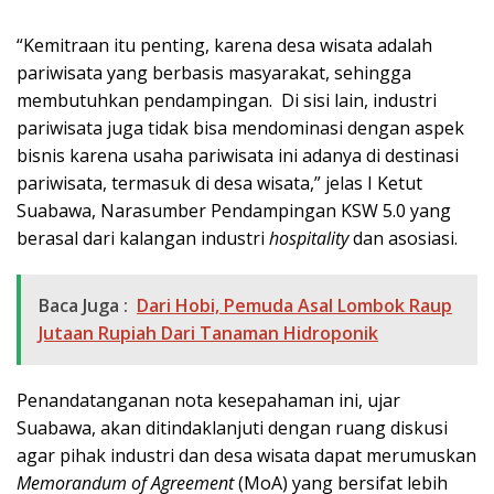
“Kemitraan itu penting, karena desa wisata adalah
pariwisata yang berbasis masyarakat, sehingga
membutuhkan pendampingan. Di sisi lain, industri
pariwisata juga tidak bisa mendominasi dengan aspek
bisnis karena usaha pariwisata ini adanya di destinasi
pariwisata, termasuk di desa wisata,” jelas I Ketut
Suabawa, Narasumber Pendampingan KSW 5.0 yang
berasal dari kalangan industri
hospitality
dan asosiasi.
Baca Juga :
Dari Hobi, Pemuda Asal Lombok Raup
Jutaan Rupiah Dari Tanaman Hidroponik
Penandatanganan nota kesepahaman ini, ujar
Suabawa, akan ditindaklanjuti dengan ruang diskusi
agar pihak industri dan desa wisata dapat merumuskan
Memorandum of Agreement
(MoA) yang bersifat lebih