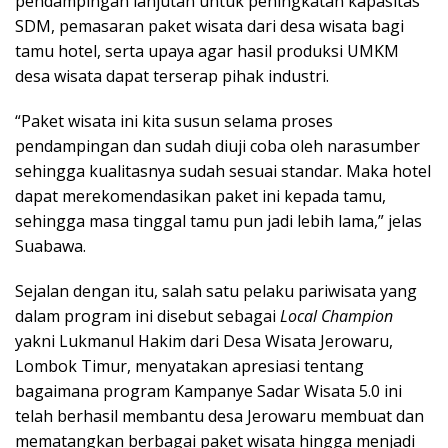
pendampingan lanjutan untuk peningkatan kapasitas
SDM, pemasaran paket wisata dari desa wisata bagi
tamu hotel, serta upaya agar hasil produksi UMKM
desa wisata dapat terserap pihak industri.
“Paket wisata ini kita susun selama proses
pendampingan dan sudah diuji coba oleh narasumber
sehingga kualitasnya sudah sesuai standar. Maka hotel
dapat merekomendasikan paket ini kepada tamu,
sehingga masa tinggal tamu pun jadi lebih lama,” jelas
Suabawa.
Sejalan dengan itu, salah satu pelaku pariwisata yang
dalam program ini disebut sebagai
Local Champion
yakni Lukmanul Hakim dari Desa Wisata Jerowaru,
Lombok Timur, menyatakan apresiasi tentang
bagaimana program Kampanye Sadar Wisata 5.0 ini
telah berhasil membantu desa Jerowaru membuat dan
mematangkan berbagai paket wisata hingga menjadi