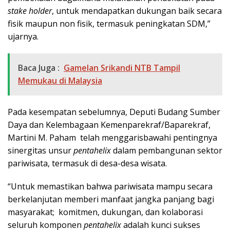
stake holder
, untuk mendapatkan dukungan baik secara
fisik maupun non fisik, termasuk peningkatan SDM,”
ujarnya.
Baca Juga :
Gamelan Srikandi NTB Tampil
Memukau di Malaysia
Pada kesempatan sebelumnya, Deputi Budang Sumber
Daya dan Kelembagaan Kemenparekraf/Baparekraf,
Martini M. Paham telah menggarisbawahi pentingnya
sinergitas unsur
pentahelix
dalam pembangunan sektor
pariwisata, termasuk di desa-desa wisata.
“Untuk memastikan bahwa pariwisata mampu secara
berkelanjutan memberi manfaat jangka panjang bagi
masyarakat; komitmen, dukungan, dan kolaborasi
seluruh komponen
pentahelix
adalah kunci sukses