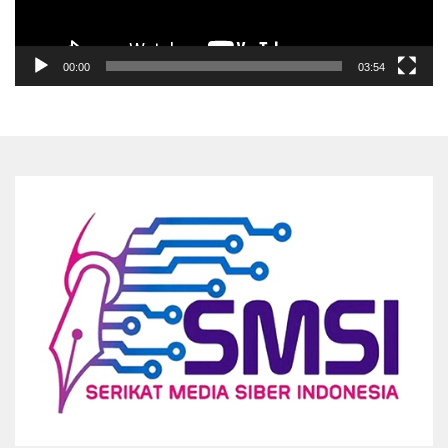
00:00
03:54