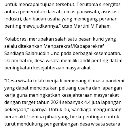
untuk mencapai tujuan tersebut. Terutama sinergitas
antara pemerintah daerah, dinas pariwisata, asosiasi
industri, dan badan usaha yang memegang peranan
penting mewujudkannya,” ucap Martini M.Paham.
Kolaborasi merupakan salah satu pesan kunci yang
selalu ditekankan Menparekraf/Kabaparekraf
Sandiaga Salahuddin Uno pada berbagai kesempatan.
Dalam hal ini, desa wisata memiliki andil penting dalam
peningkatan kesejahteraan masyarakat.
“Desa wisata telah menjadi pemenang di masa pandemi
yang dapat menciptakan peluang usaha dan lapangan
kerja guna meningkatkan kesejahteraan masyarakat
dengan target tahun 2024 sebanyak 4,4 juta lapangan
pekerjaan,” ujarnya. Untuk itu, Sandiaga mengundang
peran aktif semua pihak yang berkepentingan untuk
turut mendukung pengembangan desa wisata secara