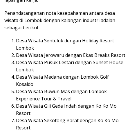
Penandatanganan nota kesepahaman antara desa
wisata di Lombok dengan kalangan industri adalah
sebagai berikut:
Desa Wisata Senteluk dengan Holiday Resort
Lombok
Desa Wisata Jerowaru dengan Ekas Breaks Resort
Desa Wisata Pusuk Lestari dengan Sunset House
Lombok
Desa Wisata Medana dengan Lombok Golf
Kosaido
Desa Wisata Buwun Mas dengan Lombok
Experience Tour & Travel
Desa Wisata Gili Gede Indah dengan Ko Ko Mo
Resort
Desa Wisata Sekotong Barat dengan Ko Ko Mo
Resort