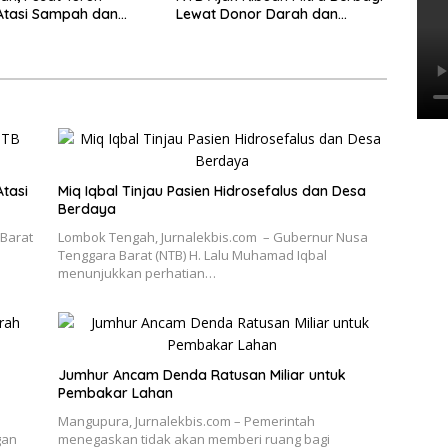
Atasi Sampah dan
Lewat Donor Darah dan
tis
Santunan Yatim
tasi
Miq Iqbal Tinjau Pasien Hidrosefalus dan Desa
Berdaya
Barat
Lombok Tengah, Jurnalekbis.com – Gubernur Nusa
Tenggara Barat (NTB) H. Lalu Muhamad Iqbal
menunjukkan perhatian…
Jumhur Ancam Denda Ratusan Miliar untuk
Pembakar Lahan
Mangupura, Jurnalekbis.com – Pemerintah
gan
menegaskan tidak akan memberi ruang bagi