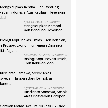
Pilkada NTB
April 13, 2026
0 Komentar
Menghidupkan Kembali
Roh Bandung: Jawaban
Indonesia Atas Kegilaan
Hegemoni Global
September 12, 2025
0 Komentar
Biologi Kopi: Inovasi Ilmiah,
Tren Kekinian, dan
Prospek Ekonomi di
Tengah Dinamika Politik
Agraria
Agustus 30, 2023
0 Komentar
Rusdianto Samawa, Sosok
Anies Baswedan Harapan
Baru Demokrasi Indonesia