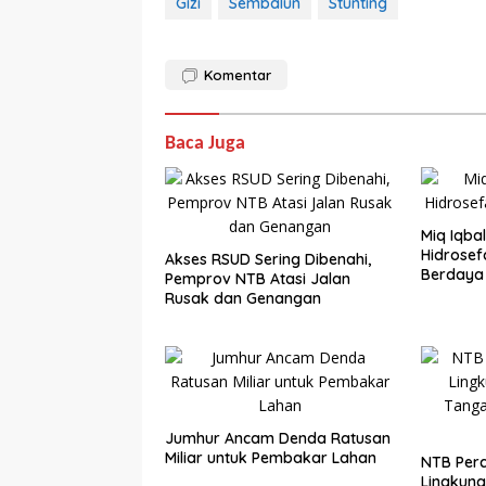
Gizi
Sembalun
Stunting
Komentar
Baca Juga
Miq Iqbal
Hidrosef
Akses RSUD Sering Dibenahi,
Berdaya
Pemprov NTB Atasi Jalan
Rusak dan Genangan
Jumhur Ancam Denda Ratusan
Miliar untuk Pembakar Lahan
NTB Per
Lingkung