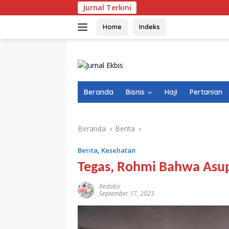
Langsung
Jurnal Terkini
Video Jeri
ke
konten
Home
Indeks
Beranda
Bisnis
Haji
Pertanian
Beranda
Berita
Berita
,
Kesehatan
Tegas, Rohmi Bahwa Asupa
Redaksi
September 17, 2023