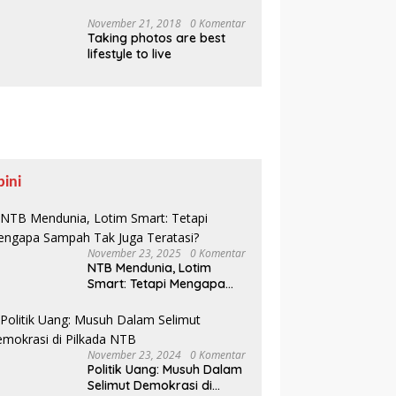
Pesisir Belajar Sejarah
hingga Tanam 1.000
November 21, 2018
0 Komentar
Taking photos are best
Mangrove
lifestyle to live
pini
November 23, 2025
0 Komentar
NTB Mendunia, Lotim
Smart: Tetapi Mengapa
Sampah Tak Juga
Teratasi?
November 23, 2024
0 Komentar
Politik Uang: Musuh Dalam
Selimut Demokrasi di