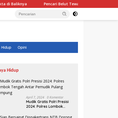
ya
Pencari Belut Tewas di Pinggir Sungai, Masih Meng
 Hidup
Opini
aya Hidup
April 7, 2024
0 Komentar
Mudik Gratis Polri Presisi
2024: Polres Lombok
Tengah Antar Pemudik
Pulang Kampung