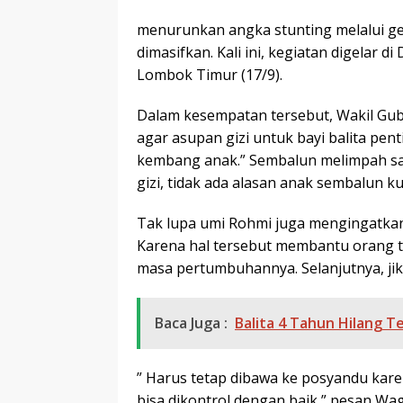
menurunkan angka stunting melalui ge
dimasifkan. Kali ini, kegiatan digela
Lombok Timur (17/9).
Dalam kesempatan tersebut, Wakil Gube
agar asupan gizi untuk bayi balita p
kembang anak.” Sembalun melimpah sa
gizi, tidak ada alasan anak sembalun k
Tak lupa umi Rohmi juga mengingatkan
Karena hal tersebut membantu orang
masa pertumbuhannya. Selanjutnya, jik
Baca Juga :
Balita 4 Tahun Hilang T
” Harus tetap dibawa ke posyandu kar
bisa dikontrol dengan baik,” pesan Wa