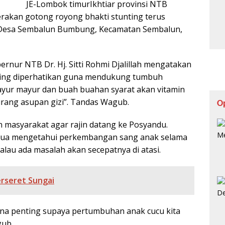
JE-Lombok timurIkhtiar provinsi NTB
rakan gotong royong bhakti stunting terus
r di Desa Sembalun Bumbung, Kecamatan Sembalun,
rnur NTB Dr. Hj. Sitti Rohmi Djalillah mengatakan
enting diperhatikan guna mendukung tumbuh
yur mayur dan buah buahan syarat akan vitamin
urang asupan gizi”. Tandas Wagub.
O
 masyarakat agar rajin datang ke Posyandu.
 tua mengetahui perkembangan sang anak selama
alau ada masalah akan secepatnya di atasi.
erseret Sungai
ena penting supaya pertumbuhan anak cucu kita
gub.