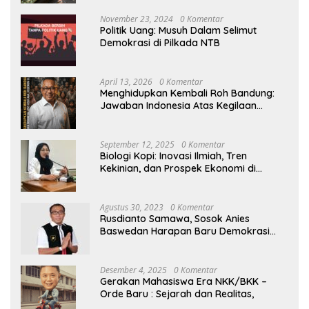
November 23, 2024
0 Komentar
Politik Uang: Musuh Dalam Selimut
Demokrasi di Pilkada NTB
April 13, 2026
0 Komentar
Menghidupkan Kembali Roh Bandung:
Jawaban Indonesia Atas Kegilaan
Hegemoni Global
September 12, 2025
0 Komentar
Biologi Kopi: Inovasi Ilmiah, Tren
Kekinian, dan Prospek Ekonomi di
Tengah Dinamika Politik Agraria
Agustus 30, 2023
0 Komentar
Rusdianto Samawa, Sosok Anies
Baswedan Harapan Baru Demokrasi
Indonesia
Desember 4, 2025
0 Komentar
Gerakan Mahasiswa Era NKK/BKK –
Orde Baru : Sejarah dan Realitas,