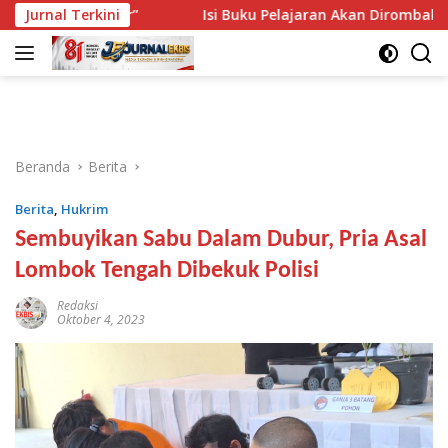
Langsung
r-putar”
Jurnal Terkini
Isi Buku Pelajaran Akan Dirombak, Ini 3 Sorota
ke
konten
Beranda
Berita
Berita
,
Hukrim
Sembuyikan Sabu Dalam Dubur, Pria Asal
Lombok Tengah Dibekuk Polisi
Redaksi
Oktober 4, 2023