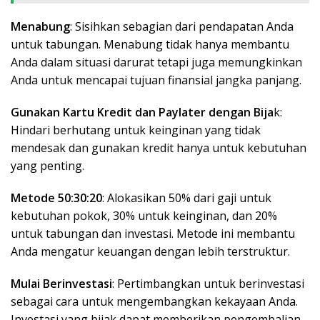
Menabung
: Sisihkan sebagian dari pendapatan Anda
untuk tabungan. Menabung tidak hanya membantu
Anda dalam situasi darurat tetapi juga memungkinkan
Anda untuk mencapai tujuan finansial jangka panjang.
Gunakan Kartu Kredit dan Paylater dengan Bija
k:
Hindari berhutang untuk keinginan yang tidak
mendesak dan gunakan kredit hanya untuk kebutuhan
yang penting.
Metode 50:30:20
: Alokasikan 50% dari gaji untuk
kebutuhan pokok, 30% untuk keinginan, dan 20%
untuk tabungan dan investasi. Metode ini membantu
Anda mengatur keuangan dengan lebih terstruktur.
Mulai Berinvestasi
: Pertimbangkan untuk berinvestasi
sebagai cara untuk mengembangkan kekayaan Anda.
Investasi yang bijak dapat memberikan pengembalian