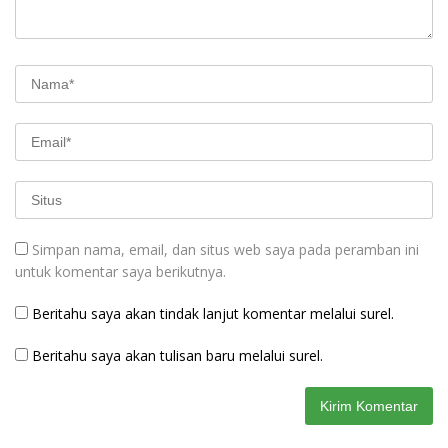
Simpan nama, email, dan situs web saya pada peramban ini
untuk komentar saya berikutnya.
Beritahu saya akan tindak lanjut komentar melalui surel.
Beritahu saya akan tulisan baru melalui surel.