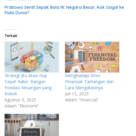
Prabowo Sentil Sepak Bola RI: Negara Besar, Kok Gagal ke
Piala Dunia?
Terkait
Strategi Jitu Atasi Gaji
Menghadapi Stres
Cepat Habis: Bangun
Finansial: Tantangan dan
Fondasi Keuangan yang
Cara Mengatasinya
Kokoh
Juli 13, 2025
Agustus 3, 2025
dalam "Financial"
dalam "Ekonomi"