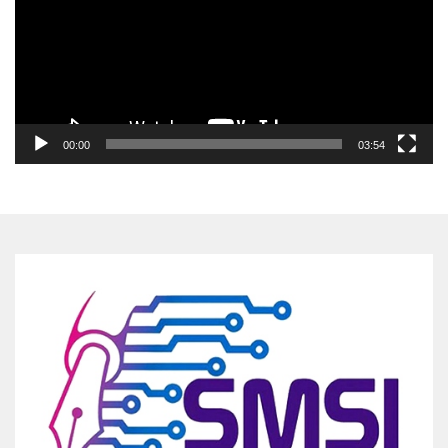
00:00
03:54