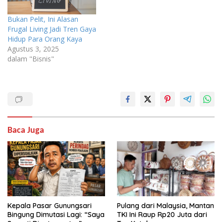
Bukan Pelit, Ini Alasan
Frugal Living Jadi Tren Gaya
Hidup Para Orang Kaya
Agustus 3, 2025
dalam "Bisnis"
Baca Juga
Kepala Pasar Gunungsari
Pulang dari Malaysia, Mantan
Bingung Dimutasi Lagi: “Saya
TKI Ini Raup Rp20 Juta dari