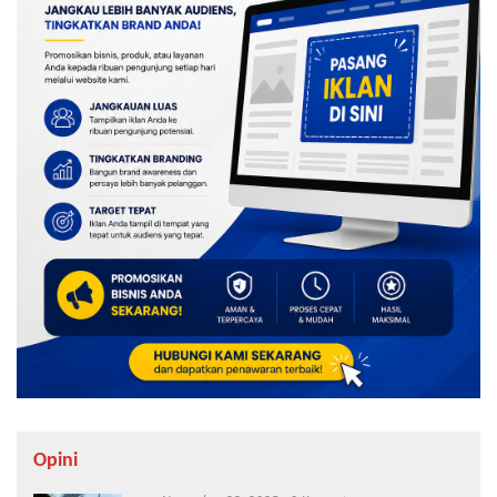
Opini