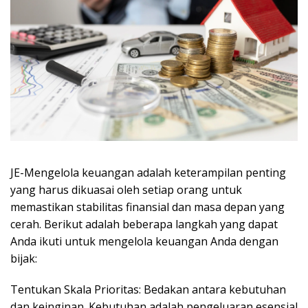
JE-Mengelola keuangan adalah keterampilan penting
yang harus dikuasai oleh setiap orang untuk
memastikan stabilitas finansial dan masa depan yang
cerah. Berikut adalah beberapa langkah yang dapat
Anda ikuti untuk mengelola keuangan Anda dengan
bijak:
Tentukan Skala Prioritas: Bedakan antara kebutuhan
dan keinginan. Kebutuhan adalah pengeluaran esensial