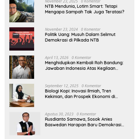
November 23, 2025
0 Komentar
NTB Mendunia, Lotim Smart: Tetapi
Mengapa Sampah Tak Juga Teratasi?
November 23, 2024
0 Komentar
Politik Uang: Musuh Dalam Selimut
Demokrasi di Pilkada NTB
April 13, 2026
0 Komentar
Menghidupkan Kembali Roh Bandung:
Jawaban Indonesia Atas Kegilaan
Hegemoni Global
September 12, 2025
0 Komentar
Biologi Kopi: Inovasi Ilmiah, Tren
Kekinian, dan Prospek Ekonomi di
Tengah Dinamika Politik Agraria
Agustus 30, 2023
0 Komentar
Rusdianto Samawa, Sosok Anies
Baswedan Harapan Baru Demokrasi
Indonesia