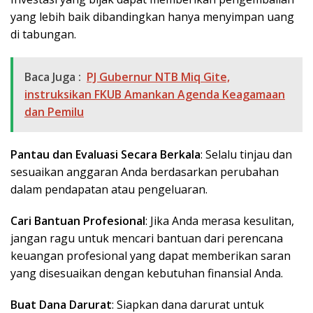
yang lebih baik dibandingkan hanya menyimpan uang
di tabungan.
Baca Juga :
PJ Gubernur NTB Miq Gite,
instruksikan FKUB Amankan Agenda Keagamaan
dan Pemilu
Pantau dan Evaluasi Secara Berkala
: Selalu tinjau dan
sesuaikan anggaran Anda berdasarkan perubahan
dalam pendapatan atau pengeluaran.
Cari Bantuan Profesional
: Jika Anda merasa kesulitan,
jangan ragu untuk mencari bantuan dari perencana
keuangan profesional yang dapat memberikan saran
yang disesuaikan dengan kebutuhan finansial Anda.
Buat Dana Darurat
: Siapkan dana darurat untuk