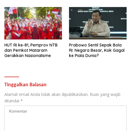
HUT RI ke-81, Pemprov NTB
Prabowo Sentil Sepak Bola
dan Pemkot Mataram
RI: Negara Besar, Kok Gagal
Gerakkan Nasionalisme
ke Piala Dunia?
Tinggalkan Balasan
Alamat email Anda tidak akan dipublikasikan.
Ruas yang wajib
ditandai
*