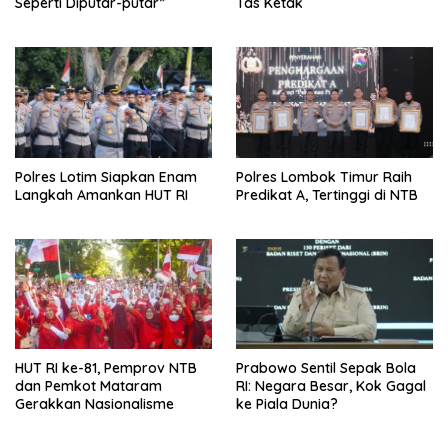
Seperti Diputar-putar”
Tas Ketak
Polres Lotim Siapkan Enam
Polres Lombok Timur Raih
Langkah Amankan HUT RI
Predikat A, Tertinggi di NTB
HUT RI ke-81, Pemprov NTB
Prabowo Sentil Sepak Bola
dan Pemkot Mataram
RI: Negara Besar, Kok Gagal
Gerakkan Nasionalisme
ke Piala Dunia?