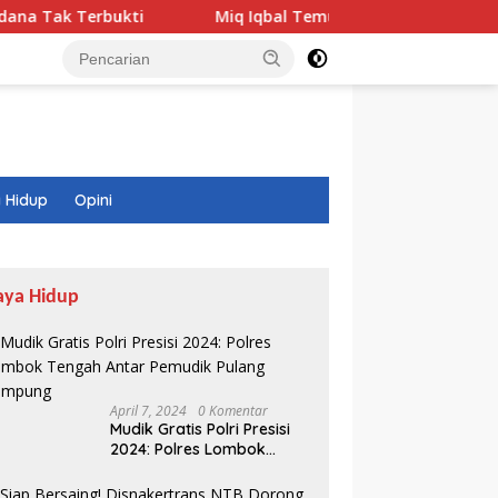
bukti
Miq Iqbal Temukan Model SMK yang Hampir 100 P
 Hidup
Opini
aya Hidup
April 7, 2024
0 Komentar
Mudik Gratis Polri Presisi
2024: Polres Lombok
Tengah Antar Pemudik
Pulang Kampung