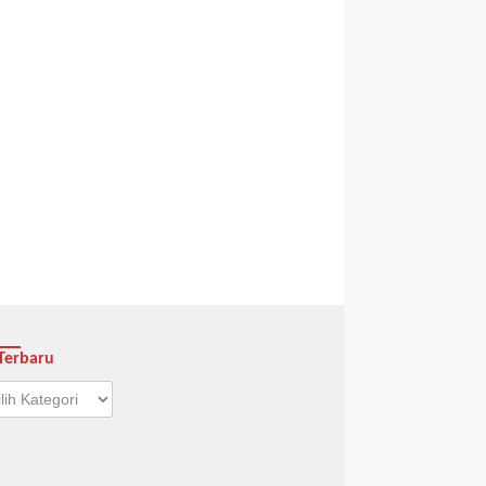
Terbaru
aru