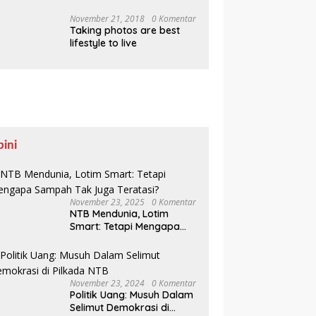
Pesisir Belajar Sejarah
hingga Tanam 1.000
November 21, 2018
0 Komentar
Taking photos are best
Mangrove
lifestyle to live
pini
November 23, 2025
0 Komentar
NTB Mendunia, Lotim
Smart: Tetapi Mengapa
Sampah Tak Juga
Teratasi?
November 23, 2024
0 Komentar
Politik Uang: Musuh Dalam
Selimut Demokrasi di