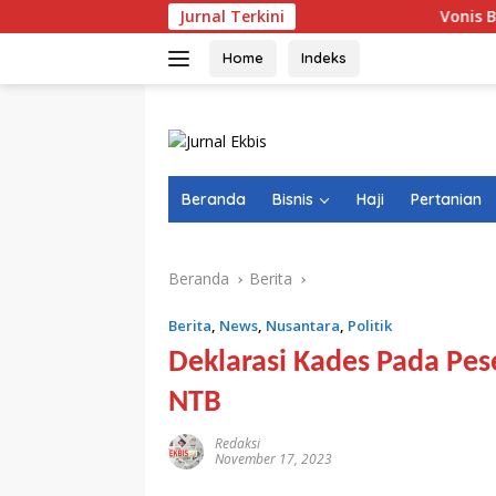
Langsung
Jurnal Terkini
Vonis Bebas Tiga Ter
ke
konten
Home
Indeks
Beranda
Bisnis
Haji
Pertanian
Beranda
Berita
Berita
,
News
,
Nusantara
,
Politik
Deklarasi Kades Pada Pes
NTB
Redaksi
November 17, 2023