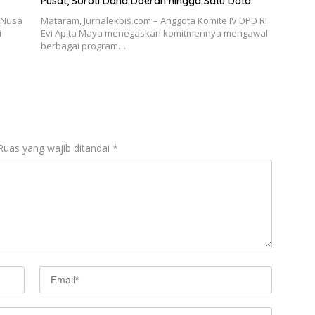
Pusat, Soroti Dana Daerah hingga Satu Data
 Nusa
Mataram, Jurnalekbis.com – Anggota Komite IV DPD RI
i
Evi Apita Maya menegaskan komitmennya mengawal
berbagai program…
Ruas yang wajib ditandai
*