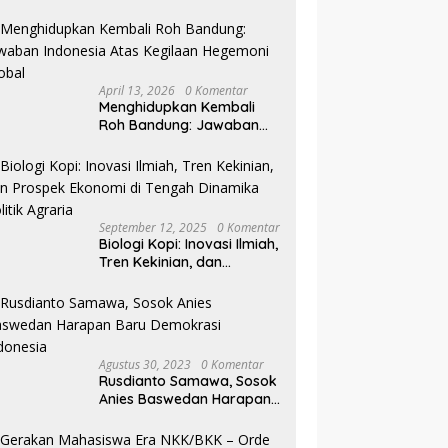
Pilkada NTB
April 13, 2026
0 Komentar
Menghidupkan Kembali
Roh Bandung: Jawaban
Indonesia Atas Kegilaan
Hegemoni Global
September 12, 2025
0 Komentar
Biologi Kopi: Inovasi Ilmiah,
Tren Kekinian, dan
Prospek Ekonomi di
Tengah Dinamika Politik
Agraria
Agustus 30, 2023
0 Komentar
Rusdianto Samawa, Sosok
Anies Baswedan Harapan
Baru Demokrasi Indonesia