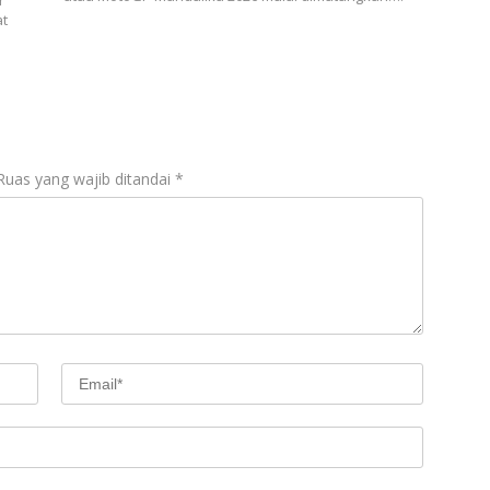
at
Ruas yang wajib ditandai
*