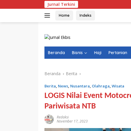
Langsung
Jurnal Terkini
Video Jerike
ke
konten
Home
Indeks
Beranda
Bisnis
Haji
Pertanian
Beranda
Berita
Berita
,
News
,
Nusantara
,
Olahraga
,
Wisata
LOGIS Nilai Event Motocr
Pariwisata NTB
Redaksi
November 17, 2023