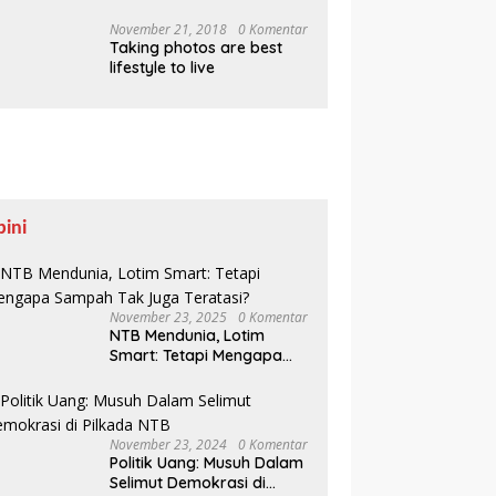
Pesisir Belajar Sejarah
hingga Tanam 1.000
November 21, 2018
0 Komentar
Taking photos are best
Mangrove
lifestyle to live
pini
November 23, 2025
0 Komentar
NTB Mendunia, Lotim
Smart: Tetapi Mengapa
Sampah Tak Juga
Teratasi?
November 23, 2024
0 Komentar
Politik Uang: Musuh Dalam
Selimut Demokrasi di