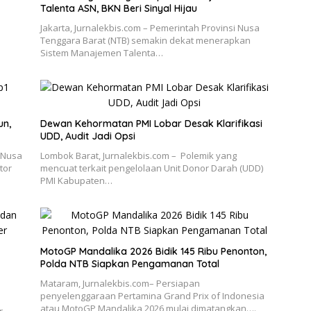
Talenta ASN, BKN Beri Sinyal Hijau
Jakarta, Jurnalekbis.com – Pemerintah Provinsi Nusa
Tenggara Barat (NTB) semakin dekat menerapkan
Sistem Manajemen Talenta…
un,
Dewan Kehormatan PMI Lobar Desak Klarifikasi
UDD, Audit Jadi Opsi
 Nusa
Lombok Barat, Jurnalekbis.com – Polemik yang
tor
mencuat terkait pengelolaan Unit Donor Darah (UDD)
PMI Kabupaten…
MotoGP Mandalika 2026 Bidik 145 Ribu Penonton,
Polda NTB Siapkan Pengamanan Total
Mataram, Jurnalekbis.com– Persiapan
penyelenggaraan Pertamina Grand Prix of Indonesia
atau MotoGP Mandalika 2026 mulai dimatangkan….
r