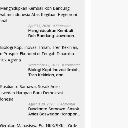
Pilkada NTB
April 13, 2026
0 Komentar
Menghidupkan Kembali
Roh Bandung: Jawaban
Indonesia Atas Kegilaan
Hegemoni Global
September 12, 2025
0 Komentar
Biologi Kopi: Inovasi Ilmiah,
Tren Kekinian, dan
Prospek Ekonomi di
Tengah Dinamika Politik
Agraria
Agustus 30, 2023
0 Komentar
Rusdianto Samawa, Sosok
Anies Baswedan Harapan
Baru Demokrasi Indonesia