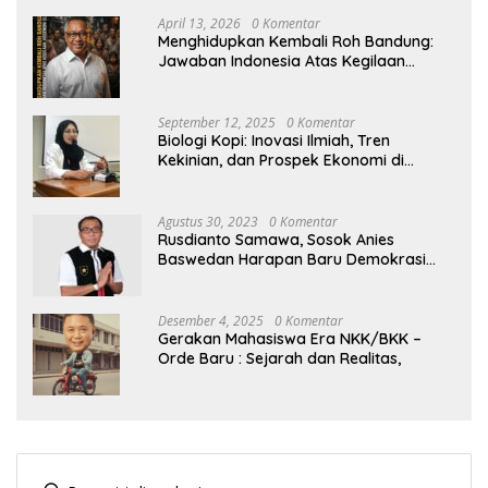
April 13, 2026
0 Komentar
Menghidupkan Kembali Roh Bandung:
Jawaban Indonesia Atas Kegilaan
Hegemoni Global
September 12, 2025
0 Komentar
Biologi Kopi: Inovasi Ilmiah, Tren
Kekinian, dan Prospek Ekonomi di
Tengah Dinamika Politik Agraria
Agustus 30, 2023
0 Komentar
Rusdianto Samawa, Sosok Anies
Baswedan Harapan Baru Demokrasi
Indonesia
Desember 4, 2025
0 Komentar
Gerakan Mahasiswa Era NKK/BKK –
Orde Baru : Sejarah dan Realitas,