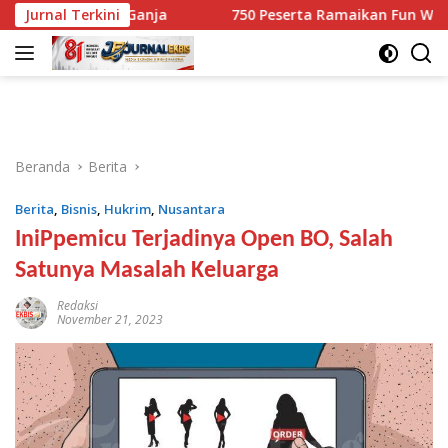
Langsung
 10,1 Kg Ganja
Jurnal Terkini
750 Peserta Ramaikan Fun Walk RINJANI 
ke
konten
Beranda
Berita
Berita
,
Bisnis
,
Hukrim
,
Nusantara
IniPpemicu Terjadinya Open BO, Salah
Satunya Masalah Keluarga
Redaksi
November 21, 2023