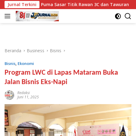
Langsung
, Tim Puma Sasar Titik Rawan 3C dan Tawuran
Jurnal Terkini
Miq Iq
ke
konten
Beranda
Business
Bisnis
Bisnis
,
Ekonomi
Program LWC di Lapas Mataram Buka
Jalan Bisnis Eks-Napi
Redaksi
Juni 11, 2025