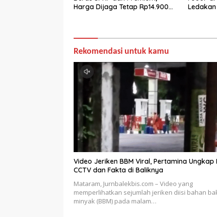
Harga Dijaga Tetap Rp14.900
Ledakan 
per Kilogram
Rekomendasi untuk kamu
Video Jeriken BBM Viral, Pertamina Ungkap 
CCTV dan Fakta di Baliknya
Mataram, Jurnbalekbis.com – Video yang
memperlihatkan sejumlah jeriken diisi bahan ba
minyak (BBM) pada malam…