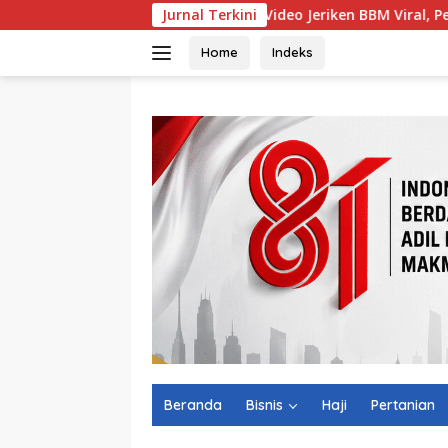
Langsung
Video Jeriken BBM Viral, Pertamina Ungkap Hasil CC
Jurnal Terkini
ke
konten
Home
Indeks
Beranda
Bisnis
Haji
Pertanian