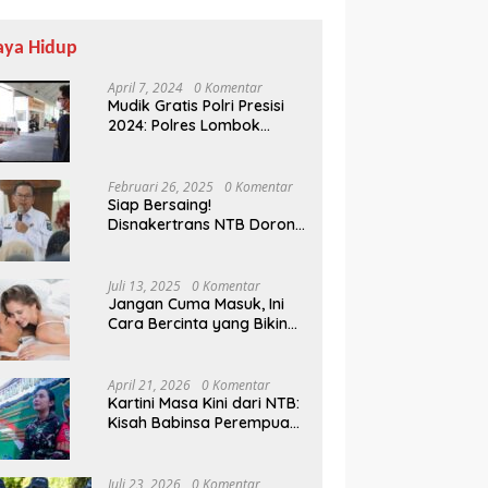
aya Hidup
April 7, 2024
0 Komentar
Mudik Gratis Polri Presisi
2024: Polres Lombok
Tengah Antar Pemudik
Pulang Kampung
Februari 26, 2025
0 Komentar
Siap Bersaing!
Disnakertrans NTB Dorong
Lulusan UMMAT Kuasai
Soft Skills
Juli 13, 2025
0 Komentar
Jangan Cuma Masuk, Ini
Cara Bercinta yang Bikin
Pasangan Klepek-klepek!
April 21, 2026
0 Komentar
Kartini Masa Kini dari NTB:
Kisah Babinsa Perempuan
Pertama di Karang Bayan
Juli 23, 2026
0 Komentar