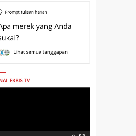
Prompt tulisan harian
Apa merek yang Anda
sukai?
Lihat semua tanggapan
NAL EKBIS TV
utar
o