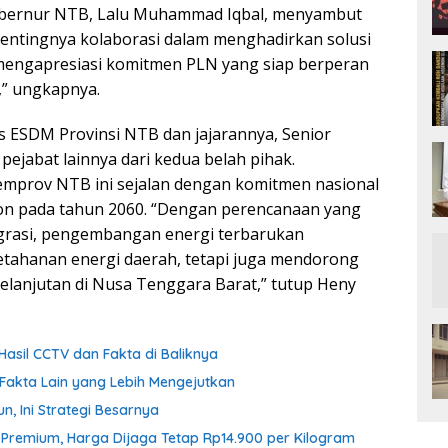
 Gubernur NTB, Lalu Muhammad Iqbal, menyambut
ntingnya kolaborasi dalam menghadirkan solusi
mengapresiasi komitmen PLN yang siap berperan
,” ungkapnya.
s ESDM Provinsi NTB dan jajarannya, Senior
jabat lainnya dari kedua belah pihak.
emprov NTB ini sejalan dengan komitmen nasional
ion pada tahun 2060. “Dengan perencanaan yang
grasi, pengembangan energi terbarukan
tahanan energi daerah, tetapi juga mendorong
lanjutan di Nusa Tenggara Barat,” tutup Heny
Hasil CCTV dan Fakta di Baliknya
Fakta Lain yang Lebih Mengejutkan
n, Ini Strategi Besarnya
n Premium, Harga Dijaga Tetap Rp14.900 per Kilogram