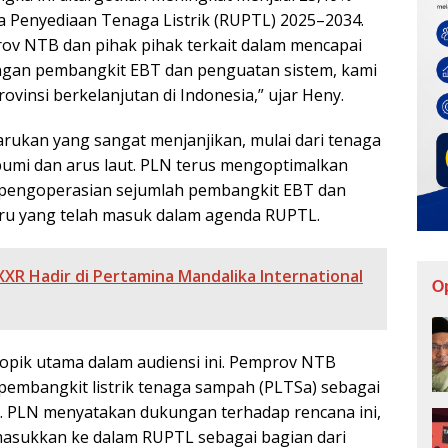
a Penyediaan Tenaga Listrik (RUPTL) 2025–2034.
ov NTB dan pihak pihak terkait dalam mencapai
angan pembangkit EBT dan penguatan sistem, kami
ovinsi berkelanjutan di Indonesia,” ujar Heny.
arukan yang sangat menjanjikan, mulai dari tenaga
bumi dan arus laut. PLN terus mengoptimalkan
i pengoperasian sejumlah pembangkit EBT dan
u yang telah masuk dalam agenda RUPTL.
 XXR Hadir di Pertamina Mandalika International
O
opik utama dalam audiensi ini. Pemprov NTB
mbangkit listrik tenaga sampah (PLTSa) sebagai
”. PLN menyatakan dukungan terhadap rencana ini,
masukkan ke dalam RUPTL sebagai bagian dari