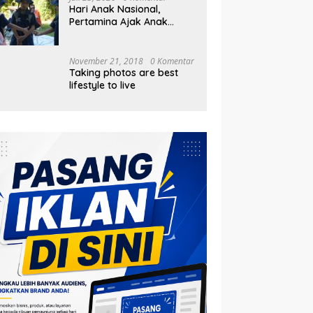
Hari Anak Nasional,
Pertamina Ajak Anak
Pesisir Belajar Sejarah
hingga Tanam 1.000
Mangrove
November 21, 2018
0 Komentar
Taking photos are best
lifestyle to live