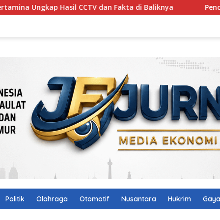
TV dan Fakta di Baliknya
Pencari Belut Tewas di Pingg
Politik
Olahraga
Otomotif
Nusantara
Hukrim
Gaya