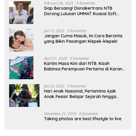
Februari 26, 2025
0 Komentar
Siap Bersaing! Disnakertrans NTB
Dorong Lulusan UMMAT Kuasai Soft
Skills
Juli 13, 2025
0 Komentar
Jangan Cuma Masuk, Ini Cara Bercinta
yang Bikin Pasangan Klepek-klepek!
April 21, 2026
0 Komentar
Kartini Masa Kini dari NTB: Kisah
Babinsa Perempuan Pertama di Karang
Bayan
Juli 23, 2026
0 Komentar
Hari Anak Nasional, Pertamina Ajak
Anak Pesisir Belajar Sejarah hingga
Tanam 1.000 Mangrove
November 21, 2018
0 Komentar
Taking photos are best lifestyle to live