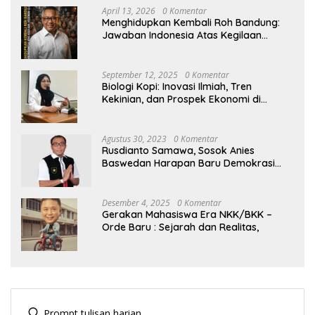
April 13, 2026
0 Komentar
Menghidupkan Kembali Roh Bandung:
Jawaban Indonesia Atas Kegilaan
Hegemoni Global
September 12, 2025
0 Komentar
Biologi Kopi: Inovasi Ilmiah, Tren
Kekinian, dan Prospek Ekonomi di
Tengah Dinamika Politik Agraria
Agustus 30, 2023
0 Komentar
Rusdianto Samawa, Sosok Anies
Baswedan Harapan Baru Demokrasi
Indonesia
Desember 4, 2025
0 Komentar
Gerakan Mahasiswa Era NKK/BKK –
Orde Baru : Sejarah dan Realitas,
Prompt tulisan harian