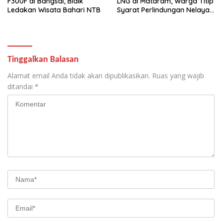
F300F di Bangsal, Bidik
LNG di Mataram, Warga Titip
Ledakan Wisata Bahari NTB
Syarat Perlindungan Nelayan
dan Lingkungan
Tinggalkan Balasan
Alamat email Anda tidak akan dipublikasikan.
Ruas yang wajib
ditandai
*