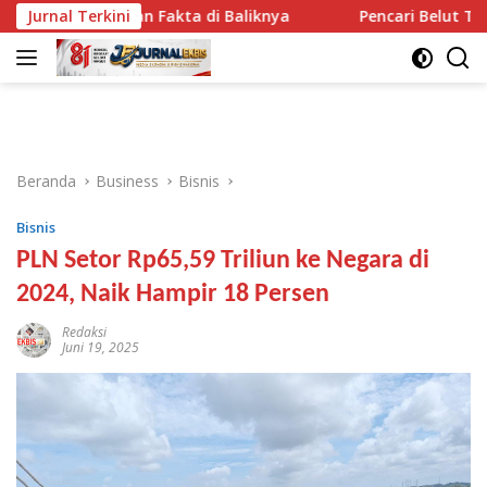
Langsung
V dan Fakta di Baliknya
Jurnal Terkini
Pencari Belut Tewas di Pinggi
ke
konten
Beranda
Business
Bisnis
Bisnis
PLN Setor Rp65,59 Triliun ke Negara di
2024, Naik Hampir 18 Persen
Redaksi
Juni 19, 2025