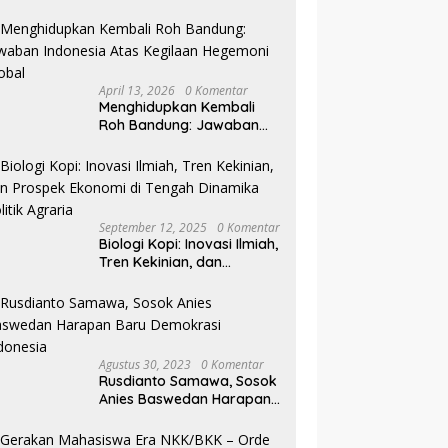
Pilkada NTB
April 13, 2026
0 Komentar
Menghidupkan Kembali
Roh Bandung: Jawaban
Indonesia Atas Kegilaan
Hegemoni Global
September 12, 2025
0 Komentar
Biologi Kopi: Inovasi Ilmiah,
Tren Kekinian, dan
Prospek Ekonomi di
Tengah Dinamika Politik
Agraria
Agustus 30, 2023
0 Komentar
Rusdianto Samawa, Sosok
Anies Baswedan Harapan
Baru Demokrasi Indonesia