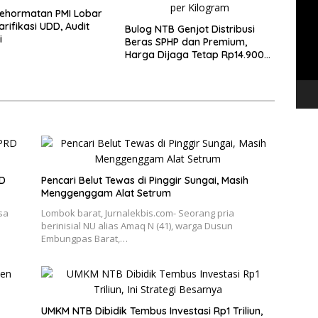
Vide
ehormatan PMI Lobar
rifikasi UDD, Audit
Bulog NTB Genjot Distribusi
i
Beras SPHP dan Premium,
Harga Dijaga Tetap Rp14.900
per Kilogram
RD
Pencari Belut Tewas di Pinggir Sungai, Masih
Menggenggam Alat Setrum
sa
Lombok barat, Jurnalekbis.com- Seorang pria
berinisial NU alias Amaq N (41), warga Dusun
Embungpas Barat,…
UMKM NTB Dibidik Tembus Investasi Rp1 Triliun,