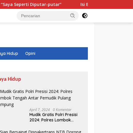
i Diputar-putar”
Isi Buku Pelajaran Akan Dirombak, Ini
ya Hidup
Opini
aya Hidup
April 7, 2024
0 Komentar
Mudik Gratis Polri Presisi
2024: Polres Lombok
Tengah Antar Pemudik
Pulang Kampung