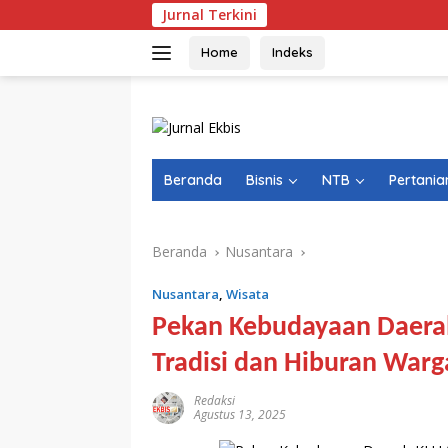
Langsung
Jurnal Terkini
ke
konten
Home
Indeks
Beranda
Bisnis
NTB
Pertania
Beranda
Nusantara
Nusantara
,
Wisata
Pekan Kebudayaan Daerah
Tradisi dan Hiburan Warg
Redaksi
Agustus 13, 2025