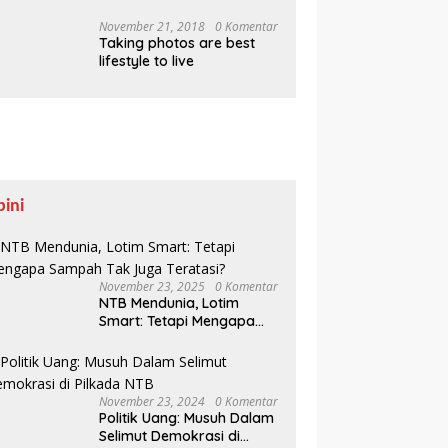
Pesisir Belajar Sejarah
hingga Tanam 1.000
November 21, 2018
0 Komentar
Taking photos are best
Mangrove
lifestyle to live
pini
November 23, 2025
0 Komentar
NTB Mendunia, Lotim
Smart: Tetapi Mengapa
Sampah Tak Juga
Teratasi?
November 23, 2024
0 Komentar
Politik Uang: Musuh Dalam
Selimut Demokrasi di