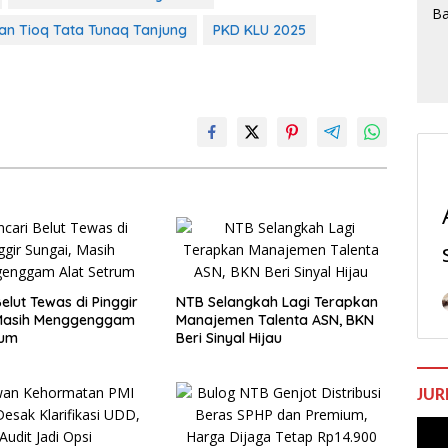
n Tioq Tata Tunaq Tanjung
PKD KLU 2025
elut Tewas di Pinggir
NTB Selangkah Lagi Terapkan
 Masih Menggenggam
Manajemen Talenta ASN, BKN
rum
Beri Sinyal Hijau
JUR
Pem