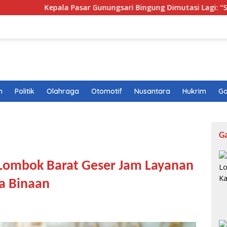
Kepala Pasar Gunungsari Bingung Dimutasi Lagi: “Saya Seperti
n
Politik
Olahraga
Otomotif
Nusantara
Hukrim
Ga
G
Lombok Barat Geser Jam Layanan
a Binaan