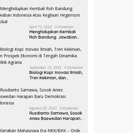
Pilkada NTB
April 13, 2026
0 Komentar
Menghidupkan Kembali
Roh Bandung: Jawaban
Indonesia Atas Kegilaan
Hegemoni Global
September 12, 2025
0 Komentar
Biologi Kopi: Inovasi Ilmiah,
Tren Kekinian, dan
Prospek Ekonomi di
Tengah Dinamika Politik
Agraria
Agustus 30, 2023
0 Komentar
Rusdianto Samawa, Sosok
Anies Baswedan Harapan
Baru Demokrasi Indonesia