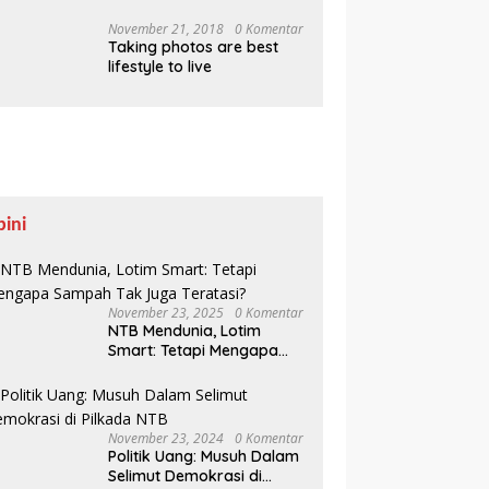
Pesisir Belajar Sejarah
hingga Tanam 1.000
November 21, 2018
0 Komentar
Taking photos are best
Mangrove
lifestyle to live
pini
November 23, 2025
0 Komentar
NTB Mendunia, Lotim
Smart: Tetapi Mengapa
Sampah Tak Juga
Teratasi?
November 23, 2024
0 Komentar
Politik Uang: Musuh Dalam
Selimut Demokrasi di