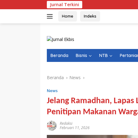
Langsung
Jurnal Terkini
ke
konten
Home
Indeks
Beranda
Bisnis
NTB
Pertania
Beranda
News
News
Jelang Ramadhan, Lapas 
Penitipan Makanan Warg
Redaksi
Februari 11, 2026