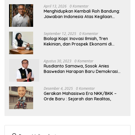
April 13, 2026
0 Komentar
Menghidupkan Kembali Roh Bandung:
Jawaban Indonesia Atas Kegilaan
Hegemoni Global
September 12, 2025
0 Komentar
Biologi Kopi: Inovasi Ilmiah, Tren
Kekinian, dan Prospek Ekonomi di
Tengah Dinamika Politik Agraria
Agustus 30, 2023
0 Komentar
Rusdianto Samawa, Sosok Anies
Baswedan Harapan Baru Demokrasi
Indonesia
Desember 4, 2025
0 Komentar
Gerakan Mahasiswa Era NKK/BKK –
Orde Baru : Sejarah dan Realitas,