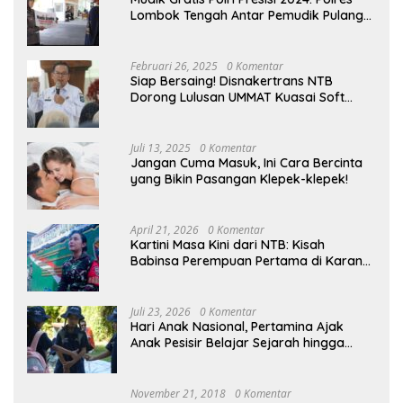
Lombok Tengah Antar Pemudik Pulang
Kampung
Februari 26, 2025
0 Komentar
Siap Bersaing! Disnakertrans NTB
Dorong Lulusan UMMAT Kuasai Soft
Skills
Juli 13, 2025
0 Komentar
Jangan Cuma Masuk, Ini Cara Bercinta
yang Bikin Pasangan Klepek-klepek!
April 21, 2026
0 Komentar
Kartini Masa Kini dari NTB: Kisah
Babinsa Perempuan Pertama di Karang
Bayan
Juli 23, 2026
0 Komentar
Hari Anak Nasional, Pertamina Ajak
Anak Pesisir Belajar Sejarah hingga
Tanam 1.000 Mangrove
November 21, 2018
0 Komentar