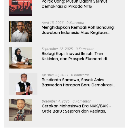
Politik Uang: Musuh Dalam Selimut
Demokrasi di Pilkada NTB
April 13, 2026
0 Komentar
Menghidupkan Kembali Roh Bandung:
Jawaban Indonesia Atas Kegilaan
Hegemoni Global
September 12, 2025
0 Komentar
Biologi Kopi: Inovasi Ilmiah, Tren
Kekinian, dan Prospek Ekonomi di
Tengah Dinamika Politik Agraria
Agustus 30, 2023
0 Komentar
Rusdianto Samawa, Sosok Anies
Baswedan Harapan Baru Demokrasi
Indonesia
Desember 4, 2025
0 Komentar
Gerakan Mahasiswa Era NKK/BKK –
Orde Baru : Sejarah dan Realitas,