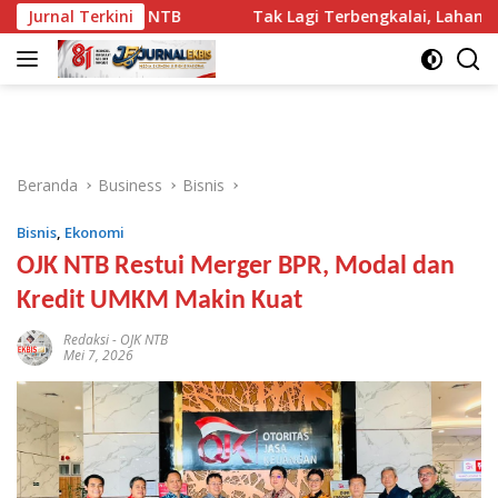
Langsung
JANI BI NTB
Jurnal Terkini
Tak Lagi Terbengkalai, Lahan PEKKA Kini H
ke
konten
Beranda
Business
Bisnis
Bisnis
,
Ekonomi
OJK NTB Restui Merger BPR, Modal dan
Kredit UMKM Makin Kuat
Redaksi
-
OJK NTB
Mei 7, 2026