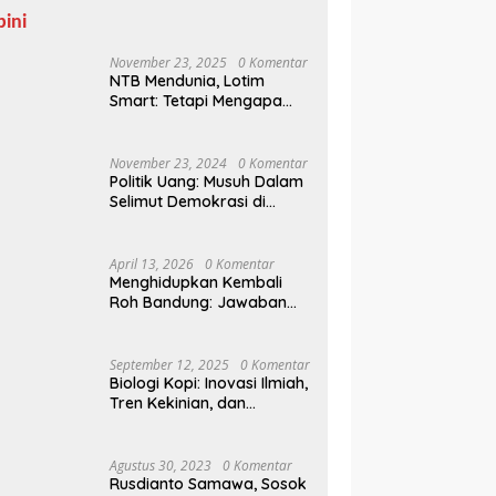
pini
November 23, 2025
0 Komentar
NTB Mendunia, Lotim
Smart: Tetapi Mengapa
Sampah Tak Juga
Teratasi?
November 23, 2024
0 Komentar
Politik Uang: Musuh Dalam
Selimut Demokrasi di
Pilkada NTB
April 13, 2026
0 Komentar
Menghidupkan Kembali
Roh Bandung: Jawaban
Indonesia Atas Kegilaan
Hegemoni Global
September 12, 2025
0 Komentar
Biologi Kopi: Inovasi Ilmiah,
Tren Kekinian, dan
Prospek Ekonomi di
Tengah Dinamika Politik
Agraria
Agustus 30, 2023
0 Komentar
Rusdianto Samawa, Sosok