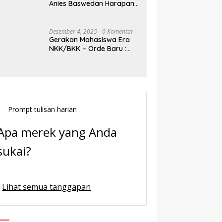
Anies Baswedan Harapan
Baru Demokrasi Indonesia
Desember 4, 2025
0 Komentar
Gerakan Mahasiswa Era
NKK/BKK – Orde Baru :
Sejarah dan Realitas,
Prompt tulisan harian
Apa merek yang Anda
sukai?
Lihat semua tanggapan