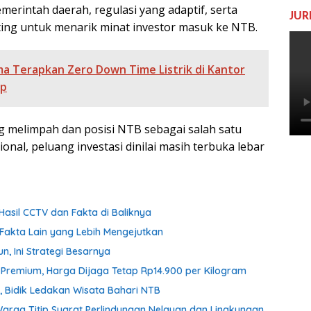
rintah daerah, regulasi yang adaptif, serta
JUR
nting untuk menarik minat investor masuk ke NTB.
ma Terapkan Zero Down Time Listrik di Kantor
ip
 melimpah dan posisi NTB sebagai salah satu
onal, peluang investasi dinilai masih terbuka lebar
Hasil CCTV dan Fakta di Baliknya
Fakta Lain yang Lebih Mengejutkan
n, Ini Strategi Besarnya
n Premium, Harga Dijaga Tetap Rp14.900 per Kilogram
 Bidik Ledakan Wisata Bahari NTB
Warga Titip Syarat Perlindungan Nelayan dan Lingkungan