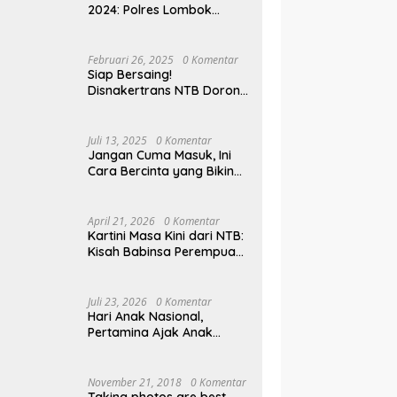
2024: Polres Lombok
Tengah Antar Pemudik
Pulang Kampung
Februari 26, 2025
0 Komentar
Siap Bersaing!
Disnakertrans NTB Dorong
Lulusan UMMAT Kuasai
Soft Skills
Juli 13, 2025
0 Komentar
Jangan Cuma Masuk, Ini
Cara Bercinta yang Bikin
Pasangan Klepek-klepek!
April 21, 2026
0 Komentar
Kartini Masa Kini dari NTB:
Kisah Babinsa Perempuan
Pertama di Karang Bayan
Juli 23, 2026
0 Komentar
Hari Anak Nasional,
Pertamina Ajak Anak
Pesisir Belajar Sejarah
hingga Tanam 1.000
Mangrove
November 21, 2018
0 Komentar