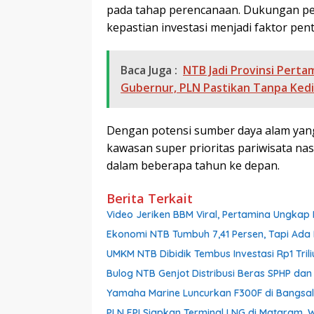
pada tahap perencanaan. Dukungan peme
kepastian investasi menjadi faktor pe
Baca Juga :
NTB Jadi Provinsi Perta
Gubernur, PLN Pastikan Tanpa Ked
Dengan potensi sumber daya alam yang
kawasan super prioritas pariwisata nasi
dalam beberapa tahun ke depan.
Berita Terkait
Video Jeriken BBM Viral, Pertamina Ungkap 
Ekonomi NTB Tumbuh 7,41 Persen, Tapi Ada 
UMKM NTB Dibidik Tembus Investasi Rp1 Triliu
Bulog NTB Genjot Distribusi Beras SPHP da
Yamaha Marine Luncurkan F300F di Bangsal,
PLN EPI Siapkan Terminal LNG di Mataram, 