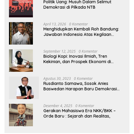
Politik Uang: Musuh Dalam Selimut
Demokrasi di Pilkada NTB
April 13, 2026
0 Komentar
Menghidupkan Kembali Roh Bandung:
Jawaban Indonesia Atas Kegilaan
Hegemoni Global
September 12, 2025
0 Komentar
Biologi Kopi: Inovasi Ilmiah, Tren
Kekinian, dan Prospek Ekonomi di
Tengah Dinamika Politik Agraria
Agustus 30, 2023
0 Komentar
Rusdianto Samawa, Sosok Anies
Baswedan Harapan Baru Demokrasi
Indonesia
Desember 4, 2025
0 Komentar
Gerakan Mahasiswa Era NKK/BKK –
Orde Baru : Sejarah dan Realitas,