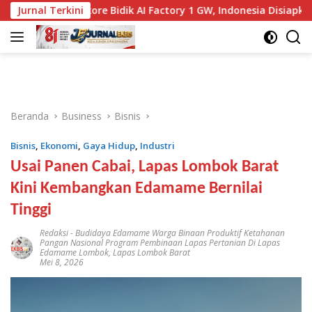
Langsung
Zankore Bidik AI Factory 1 GW, Indonesia Disiapkan Jadi Hub AI 
Jurnal Terkini
ke
konten
Beranda
Business
Bisnis
Bisnis
,
Ekonomi
,
Gaya Hidup
,
Industri
Usai Panen Cabai, Lapas Lombok Barat
Kini Kembangkan Edamame Bernilai
Tinggi
Redaksi
-
Budidaya Edamame Warga Binaan Produktif Ketahanan
Pangan Nasional Program Pembinaan Lapas Pertanian Di Lapas
Edamame Lombok
,
Lapas Lombok Barat
Mei 8, 2026