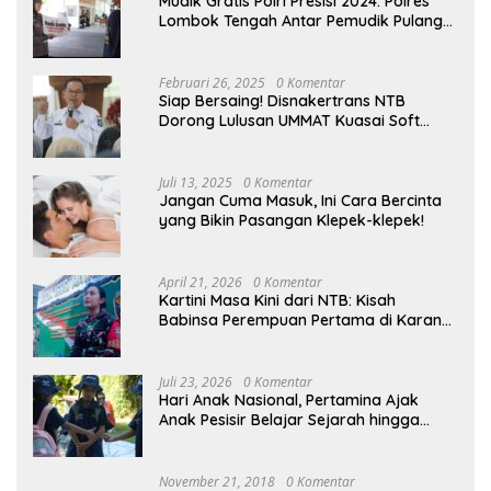
Mudik Gratis Polri Presisi 2024: Polres
Lombok Tengah Antar Pemudik Pulang
Kampung
Februari 26, 2025
0 Komentar
Siap Bersaing! Disnakertrans NTB
Dorong Lulusan UMMAT Kuasai Soft
Skills
Juli 13, 2025
0 Komentar
Jangan Cuma Masuk, Ini Cara Bercinta
yang Bikin Pasangan Klepek-klepek!
April 21, 2026
0 Komentar
Kartini Masa Kini dari NTB: Kisah
Babinsa Perempuan Pertama di Karang
Bayan
Juli 23, 2026
0 Komentar
Hari Anak Nasional, Pertamina Ajak
Anak Pesisir Belajar Sejarah hingga
Tanam 1.000 Mangrove
November 21, 2018
0 Komentar